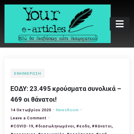
Skip
to
content
Your e-articles
Εδώ θα διαβάσεις κάτι διαφορετικό
ΕΝΗΜΈΡΩΣΗ
ΕΟΔΥ: 23.495 κρούσματα συνολικά –
469 οι θάνατοι!
14 Οκτωβρίου 2020
NewsRoom
on
Leave a Comment
,
ΕΟΔΥ:
,
,
,
#COVID-19
#διασωληνωμένοι
#εοδυ
#θάνατοι
23.495
,
,
,
,