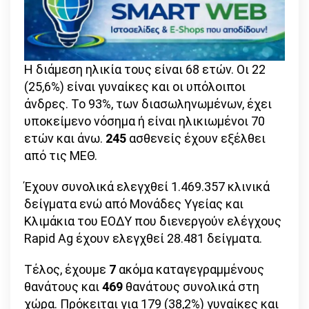
Η διάμεση ηλικία τους είναι 68 ετών. Οι 22
(25,6%) είναι γυναίκες και οι υπόλοιποι
άνδρες. To 93%, των διασωληνωμένων, έχει
υποκείμενο νόσημα ή είναι ηλικιωμένοι 70
ετών και άνω.
245
ασθενείς έχουν εξέλθει
από τις ΜΕΘ.
Έχουν συνολικά ελεγχθεί 1.469.357 κλινικά
δείγματα ενώ από Μονάδες Υγείας και
Κλιμάκια του ΕΟΔΥ που διενεργούν ελέγχους
Rapid Ag έχουν ελεγχθεί 28.481 δείγματα.
Τέλος, έχουμε
7
ακόμα καταγεγραμμένους
θανάτους και
469
θανάτους συνολικά στη
χώρα. Πρόκειται για 179 (38,2%) γυναίκες και