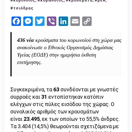
#κορονοιος
#κορωνοϊός
#κρούσματα
#μεθ
κρούσματα
#τσιόδρας
συνολικά
Facebook
Messenger
Twitter
Viber
LinkedIn
Email
Copy
–
Link
469
οι
436 νέα
κρούσματα του κορωνοϊού στη χώρα μας
θάνατοι!
ανακοίνωσε ο Εθνικός Οργανισμός Δημόσιας
Υγείας (ΕΟΔΥ) στην ημερήσια έκθεση
επιτήρησης.
Συγκεκριμένα, τα
63
συνδέονται με γνωστές
συρροές και
31
εντοπίστηκαν κατόπιν
ελέγχων στις πύλες εισόδου της χώρας. Ο
συνολικός αριθμός των κρουσμάτων
είναι
23.495
, εκ των οποίων το 55,5% άνδρες.
Τα 3.404 (14,5%) θεωρούνται σχετιζόμενα με