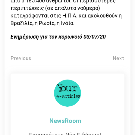
από 6.185.400 άνθρωποι. Οι περισσότερες
περιπτώσεις (σε απόλυτα νούμερα)
καταγράφονται στις Η.Π.Α. και ακολουθούν η
Βραζιλία, η Ρωσία, η Ινδία.
Ενημέρωση για τον κορωνοϊό 03/07/20
Πλοήγηση
Previous
Next
άρθρων
NewsRoom
Επικαιρότητα-Νέα-Ειδήσεις!