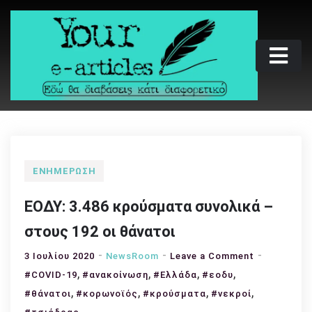
Skip
to
content
Your e-articles
Εδώ θα διαβάσεις κάτι διαφορετικό
ΕΝΗΜΈΡΩΣΗ
ΕΟΔΥ: 3.486 κρούσματα συνολικά –
στους 192 οι θάνατοι
on
3 Ιουλίου 2020
NewsRoom
Leave a Comment
,
,
,
,
ΕΟΔΥ:
#COVID-19
#ανακοίνωση
#Ελλάδα
#εοδυ
3.486
,
,
,
,
#θάνατοι
#κορωνοϊός
#κρούσματα
#νεκροί
κρούσματα