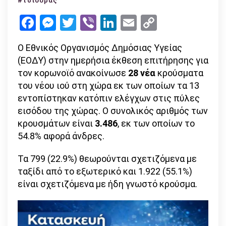
#τσιόδρας
συνολικά
Facebook
Messenger
Twitter
Viber
LinkedIn
Email
Copy
–
Link
στους
Ο Εθνικός Οργανισμός Δημόσιας Υγείας
192
(ΕΟΔΥ) στην ημερήσια έκθεση επιτήρησης για
οι
τον κορωνοϊό ανακοίνωσε
28 νέα
κρούσματα
θάνατοι
του νέου ιού στη χώρα εκ των οποίων τα 13
εντοπίστηκαν κατόπιν ελέγχων στις πύλες
εισόδου της χώρας. Ο συνολικός αριθμός των
κρουσμάτων είναι
3.486
, εκ των οποίων το
54.8% αφορά άνδρες.
Τα 799 (22.9%) θεωρούνται σχετιζόμενα με
ταξίδι από το εξωτερικό και 1.922 (55.1%)
είναι σχετιζόμενα με ήδη γνωστό κρούσμα.