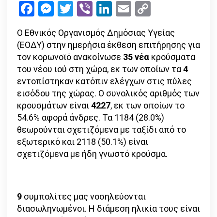
Facebook
Messenger
Twitter
Viber
LinkedIn
Email
Copy
συνολικά
Link
–
Ο Εθνικός Οργανισμός Δημόσιας Υγείας
στους
(ΕΟΔΥ) στην ημερήσια έκθεση επιτήρησης για
202
τον κορωνοϊό ανακοίνωσε
35 νέα
κρούσματα
οι
του νέου ιού στη χώρα, εκ των οποίων τα
4
θάνατοι
εντοπίστηκαν κατόπιν ελέγχων στις πύλες
εισόδου της χώρας. Ο συνολικός αριθμός των
κρουσμάτων είναι
4227
, εκ των οποίων το
54.6% αφορά άνδρες. Τα 1184 (28.0%)
θεωρούνται σχετιζόμενα με ταξίδι από το
εξωτερικό και 2118 (50.1%) είναι
σχετιζόμενα με ήδη γνωστό κρούσμα.
9
συμπολίτες μας νοσηλεύονται
διασωληνωμένοι. Η διάμεση ηλικία τους είναι