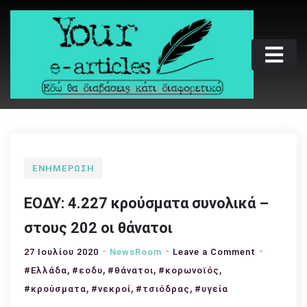
Skip
to
content
Your e-articles
Εδώ θα διαβάσεις κάτι διαφορετικό
ΕΝΗΜΈΡΩΣΗ
ΕΟΔΥ: 4.227 κρούσματα συνολικά –
στους 202 οι θάνατοι
on
27 Ιουλίου 2020
NewsRoom
Leave a Comment
,
,
,
,
ΕΟΔΥ:
#Ελλάδα
#εοδυ
#θάνατοι
#κορωνοϊός
4.227
,
,
,
#κρούσματα
#νεκροί
#τσιόδρας
#υγεία
κρούσματ