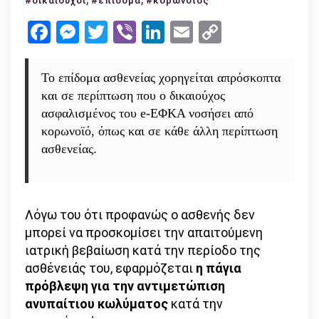
#δικαιούχοι
#επίδομα
#κορωνοϊός
σε
Facebook
Messenger
Twitter
Viber
LinkedIn
Email
Copy
περίπτωση
Link
νόσησης
από
Το επίδομα ασθενείας χορηγείται απρόσκοπτα
κορωνοϊό
και σε περίπτωση που ο δικαιούχος
ασφαλισμένος του e-ΕΦΚΑ νοσήσει από
κορωνοϊό, όπως και σε κάθε άλλη περίπτωση
ασθενείας.
Λόγω του ότι προφανώς ο ασθενής δεν
μπορεί να προσκομίσει την απαιτούμενη
ιατρική βεβαίωση κατά την περίοδο της
ασθένειάς του, εφαρμόζεται
η πάγια
πρόβλεψη για την αντιμετώπιση
ανυπαίτιου κωλύματος
κατά την