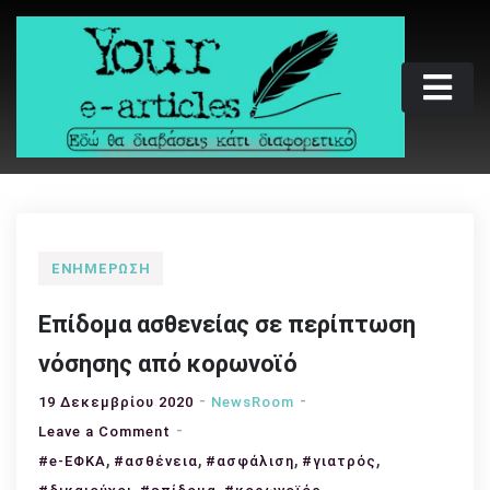
Skip
to
content
Your e-articles
Εδώ θα διαβάσεις κάτι διαφορετικό
ΕΝΗΜΈΡΩΣΗ
Επίδομα ασθενείας σε περίπτωση
νόσησης από κορωνοϊό
19 Δεκεμβρίου 2020
NewsRoom
on
Leave a Comment
,
Επίδομα
,
,
,
#e-ΕΦΚΑ
#ασθένεια
#ασφάλιση
#γιατρός
ασθενείας
,
,