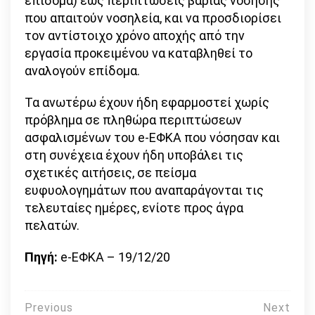
επίδομα) έως περιπτώσεις βαριάς νόσησης
που απαιτούν νοσηλεία, και να προσδιορίσει
τον αντίστοιχο χρόνο αποχής από την
εργασία προκειμένου να καταβληθεί το
αναλογούν επίδομα.
Τα ανωτέρω έχουν ήδη εφαρμοστεί χωρίς
πρόβλημα σε πληθώρα περιπτώσεων
ασφαλισμένων του e-ΕΦΚΑ που νόσησαν και
στη συνέχεια έχουν ήδη υποβάλει τις
σχετικές αιτήσεις, σε πείσμα
ευφυολογημάτων που αναπαράγονται τις
τελευταίες ημέρες, ενίοτε προς άγρα
πελατών.
Πηγή:
e-ΕΦΚΑ – 19/12/20
Πλοήγηση
Previous
Next