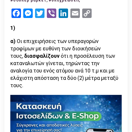
#σούπερ μάρκετ
#υποχρεώσεις
με
Facebook
Messenger
Twitter
Viber
LinkedIn
Email
Copy
τις
Link
υποχρεώ
1)
των
σούπερ
α)
Οι επιχειρήσεις των υπεραγορών
μάρκετ
τροφίμων με ευθύνη των διοικήσεών
τους,
διασφαλίζουν
ότι η προσέλευση των
καταναλωτών γίνεται, τηρώντας την
αναλογία του ενός ατόμου ανά 10 τ.μ και με
ελάχιστη απόσταση τα δύο (2) μέτρα μεταξύ
τους.