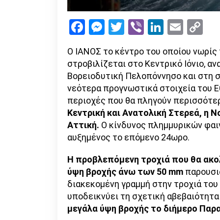
Facebook
Messenger
Twitter
Viber
LinkedI
Emai
Co
Li
Ο ΙΑΝΟΣ το κέντρο του οποίου νωρίς
στροβιλίζεται στο Κεντρικό Ιόνιο, αν
Βορειοδυτική Πελοπόννησο και στη σ
νεότερα προγνωστικά στοιχεία του Ε
περιοχές που θα πληγούν περισσότερ
Κεντρική και Ανατολική Στερεά, η 
Αττική.
Ο κίνδυνος πλημμυρικών φαι
αυξημένος το επόμενο 24ωρο.
Η προβλεπόμενη τροχιά που θα ακο
ύψη βροχής άνω των 50 mm
παρουσι
διακεκομένη γραμμή στην τροχιά του
υποδεικνύει τη σχετική αβεβαιότητα 
μεγάλα ύψη βροχής το διήμερο Παρα