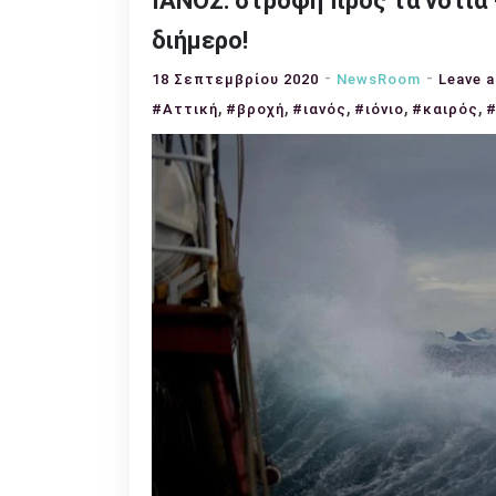
ΙΑΝΟΣ: στροφή προς τα νότια 
διήμερο!
18 Σεπτεμβρίου 2020
NewsRoom
Leave 
,
,
,
,
,
#Αττική
#βροχή
#ιανός
#ιόνιο
#καιρός
#