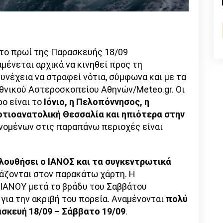
n
l
py
nk
 το πρωί της Παρασκευής 18/09
αμένεται αρχικά να κινηθεί προς τη
υνέχεια να στραφεί νότια, σύμφωνα και με τα
θνικού Αστεροσκοπείου Αθηνών/Meteo.gr. Οι
ο είναι το
Ιόνιο, η Πελοπόννησος, η
Νοτιοανατολική Θεσσαλία και ηπιότερα στην
νομένων στις παραπάνω περιοχές είναι
λουθήσει ο ΙΑΝΟΣ
και τα συγκεντρωτικά
άζονται στον παρακάτω χάρτη. Η
 ΙΑΝΟΥ μετά το βράδυ του Σαββάτου
για την ακριβή του πορεία. Αναμένονται
πολύ
σκευή 18/09 – Σάββατο 19/09
.