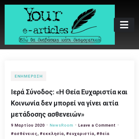
Skip
to
content
Your e-articles
Εδώ θα διαβάσεις κάτι διαφορετικό
ΕΝΗΜΈΡΩΣΗ
Ιερά Σύνοδος: «Η Θεία Ευχαριστία και
Κοινωνία δεν μπορεί να γίνει αιτία
μετάδοσης ασθενειών»
on
9 Μαρτίου 2020
NewsRoom
Leave a Comment
,
,
,
Ιερά
#ασθένειες
#εκκλησία
#ευχαριστία
#θεία