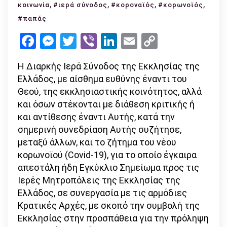
Σύνοδος:
,
,
,
,
κοινωνία
#ιερά σύνοδος
#κοροναϊός
#κορωνοϊός
«Η
#παπάς
Θεία
Facebook
Messenger
Twitter
Viber
LinkedIn
Email
Copy
Ευχαριστί
Link
και
Η Διαρκής Ιερά Σύνοδος της Εκκλησίας της
Κοινωνία
Ελλάδος, με αίσθημα ευθύνης έναντι του
δεν
Θεού, της εκκλησιαστικής κοινότητος, αλλά
μπορεί
και όσων στέκονται με διάθεση κριτικής ή
να
και αντίθεσης έναντι Αυτής, κατά την
γίνει
σημερινή συνεδρίαση Αυτής συζήτησε,
αιτία
μεταξύ άλλων, και το ζήτημα του νέου
μετάδοση
κορωνοϊού (Covid-19), για το οποίο έγκαιρα
ασθενειών
απεστάλη ήδη Εγκύκλιο Σημείωμα προς τις
Ιερές Μητροπόλεις της Εκκλησίας της
Ελλάδος, σε συνεργασία με τις αρμόδιες
Κρατικές Αρχές, με σκοπό την συμβολή της
Εκκλησίας στην προσπάθεια για την πρόληψη