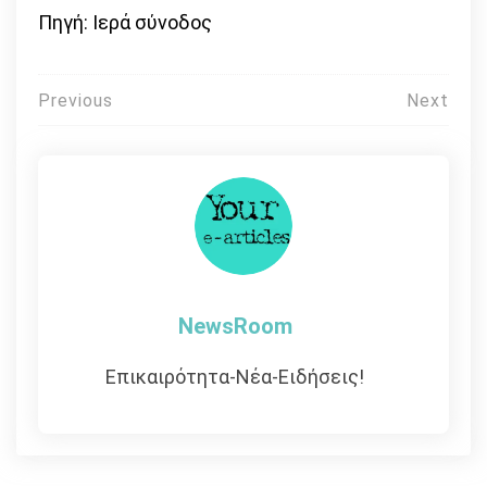
Πηγή: Ιερά σύνοδος
Πλοήγηση
Previous
Next
άρθρων
NewsRoom
Επικαιρότητα-Νέα-Ειδήσεις!