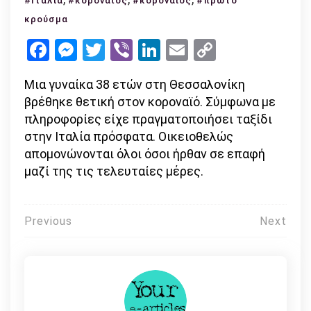
#Ιταλία
#κοροναϊός
#κοροναιος
#πρώτο
κοροναϊός
κρούσμα
στην
Facebook
Messenger
Twitter
Viber
LinkedIn
Email
Copy
Ελλάδα
Link
–
Μια γυναίκα 38 ετών στη Θεσσαλονίκη
πρώτο
βρέθηκε θετική στον κοροναϊό. Σύμφωνα με
κρούσμα!
πληροφορίες είχε πραγματοποιήσει ταξίδι
στην Ιταλία πρόσφατα. Οικειοθελώς
απομονώνονται όλοι όσοι ήρθαν σε επαφή
μαζί της τις τελευταίες μέρες.
Πλοήγηση
Previous
Next
άρθρων