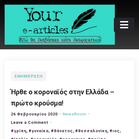
Skip
to
content
Your e-articles
Εδώ θα διαβάσεις κάτι διαφορετικό
ΕΝΗΜΈΡΩΣΗ
Ήρθε ο κοροναϊός στην Ελλάδα –
πρώτο κρούσμα!
26 Φεβρουαρίου 2020
NewsRoom
on
Leave a Comment
,
Ήρθε
,
,
,
,
#γρίπη
#γυναίκα
#θάνατος
#θεσσαλονίκη
#ιος
ο
,
,
,