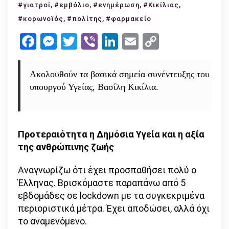
,
Κικίλιας:
,
,
,
#γιατροί
#εμβόλιο
#ενημέρωση
#Κικίλιας
φαρμακοποιοί
,
,
#κορωνοϊός
#πολίτης
#φαρμακείο
θα
Facebook
Messenger
Twitter
Viber
LinkedIn
Email
Copy
κλείνουν
Link
ραντεβού
για
Ακολουθούν τα βασικά σημεία συνέντευξης του
εμβόλιο
υπουργού Υγείας, Βασίλη Κικίλια.
–
ποιοι
εμβολιάζονται
πρώτοι
Προτεραιότητα η Δημόσια Υγεία και η αξία
της ανθρώπινης ζωής
Αναγνωρίζω ότι έχει προσπαθήσει πολύ ο
Έλληνας. Βρισκόμαστε παραπάνω από 5
εβδομάδες σε lockdown με τα συγκεκριμένα
περιοριστικά μέτρα. Έχει αποδώσει, αλλά όχι
το αναμενόμενο.