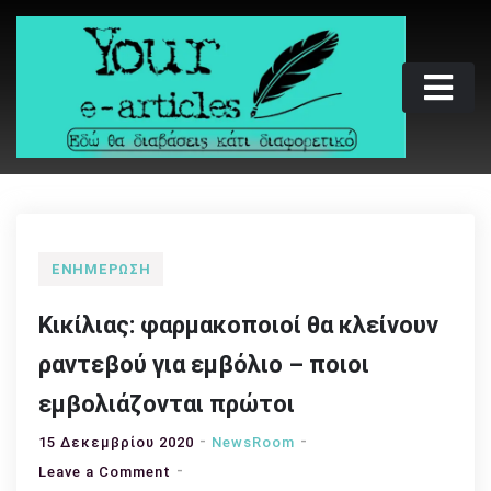
Skip
to
content
Your e-articles
Εδώ θα διαβάσεις κάτι διαφορετικό
ΕΝΗΜΈΡΩΣΗ
Κικίλιας: φαρμακοποιοί θα κλείνουν
ραντεβού για εμβόλιο – ποιοι
εμβολιάζονται πρώτοι
15 Δεκεμβρίου 2020
NewsRoom
on
Leave a Comment