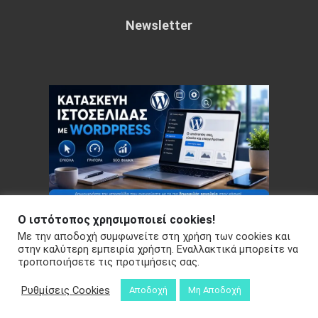
Newsletter
Ο ιστότοπος χρησιμοποιεί cookies!
Με την αποδοχή συμφωνείτε στη χρήση των cookies και
Copyright © 2026 Your e-articles - WordPress Theme : by
στην καλύτερη εμπειρία χρήστη. Εναλλακτικά μπορείτε να
Sparkle Themes
Πολιτική Απορρήτου
τροποποιήσετε τις προτιμήσεις σας.
Ρυθμίσεις Cookies
Αποδοχή
Μη Αποδοχή