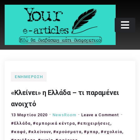
Skip
to
content
Your e-articles
Εδώ θα διαβάσεις κάτι διαφορετικό
ΕΝΗΜΈΡΩΣΗ
«Κλείνει» η Ελλάδα – τι παραμένει
ανοιχτό
on
13 Μαρτίου 2020
NewsRoom
Leave a Comment
,
,
,
«Κλείνει»
#Ελλάδα
#εμπορικά κέντρα
#επιχειρήσεις
η
,
,
,
,
,
#καφέ
#κλείνουν
#κρούσματα
#μπαρ
#σχολεία
Ελλάδα
,
,