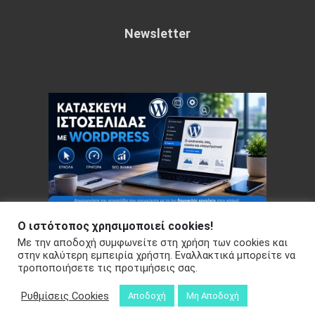
Newsletter
Ο ιστότοπος χρησιμοποιεί cookies!
Με την αποδοχή συμφωνείτε στη χρήση των cookies και
Copyright © 2026 Your e-articles - WordPress Theme : by
στην καλύτερη εμπειρία χρήστη. Εναλλακτικά μπορείτε να
τροποποιήσετε τις προτιμήσεις σας.
Sparkle Themes
Πολιτική Απορρήτου
Ρυθμίσεις Cookies
Αποδοχή
Μη Αποδοχή