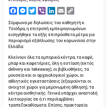
#τσιόδρας
#υγεία
#φούρνος
–
Facebook
Messenger
Twitter
Viber
LinkedIn
Email
Copy
τι
Link
παραμένε
Σύμφωνα με δηλώσεις του καθηγητή κ.
ανοιχτό
Τσιόδρα, η επιτροπή εμπειρογνωμόνων
εισηγήθηκε τα εξής επιπρόσθετα μέτρα για
περιορισμό εξάπλωσης του κορωνοϊού στην
Ελλάδα:
Κλείνουν όλα τα εμπορικά κέντρα, τα καφέ,
μπαρ και καφετέριες, όλη η εστίαση (εκτός
delivery και takeaway), οι βιβλιοθήκες, τα
μουσεία και οι αρχαιολογικοί χώροι, οι
αθλητικές εγκαταστάσεις (εξαιρούνται οι
ανοιχτοί χώροι για μεμονωμένη άθληση), τα
κέντρα αισθητικής. Γενικά υπάρχει αναστολή
λειτουργίας σε ό,τι περιλαμβάνει
τραπεζοκαθίσματα. Επίσης, πρακτορεία