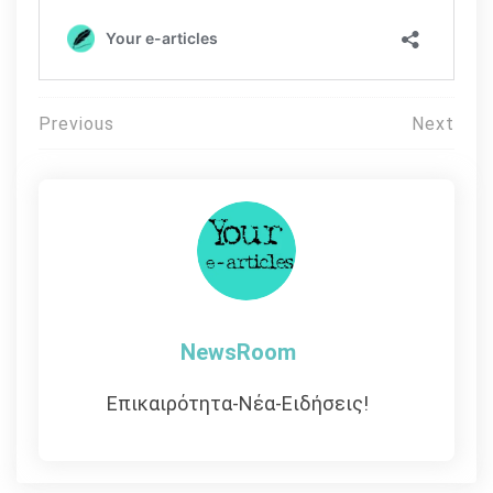
Πλοήγηση
Previous
Next
άρθρων
NewsRoom
Επικαιρότητα-Νέα-Ειδήσεις!