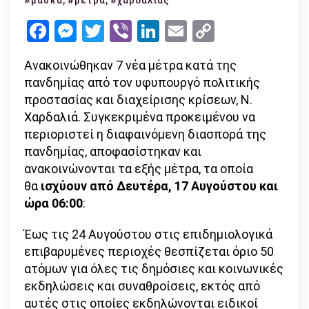
#μάσκα
#μέτρα
#χαρδαλιάς
τα
Facebook
Messenger
Twitter
Viber
LinkedIn
Email
Copy
νέα
Link
μέτρα
Ανακοινώθηκαν 7 νέα μέτρα κατά της
πανδημίας από τον υφυπουργό πολιτικής
προστασίας και διαχείρισης κρίσεων, Ν.
Χαρδαλιά. Συγκεκριμένα προκειμένου να
περιοριστεί η διαφαινόμενη διασπορά της
πανδημίας, αποφασίστηκαν και
ανακοινώνονται τα εξής μέτρα, τα οποία
θα
ισχύουν από Δευτέρα, 17 Αυγούστου και
ώρα 06:00
:
Έως τις 24 Αυγούστου στις επιδημιολογικά
επιβαρυμένες περιοχές θεσπίζεται όριο 50
ατόμων για όλες τις δημόσιες και κοινωνικές
εκδηλώσεις και συναθροίσεις, εκτός από
αυτές στις οποίες εκδηλώνονται ειδικοί