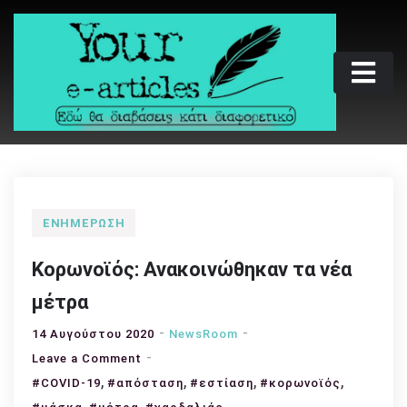
Skip
to
content
Your e-articles
Εδώ θα διαβάσεις κάτι διαφορετικό
ΕΝΗΜΈΡΩΣΗ
Κορωνοϊός: Ανακοινώθηκαν τα νέα
μέτρα
14 Αυγούστου 2020
NewsRoom
on
Leave a Comment
,
Κορωνοϊός:
,
,
,
#COVID-19
#απόσταση
#εστίαση
#κορωνοϊός
Ανακοινώθηκαν
,
,