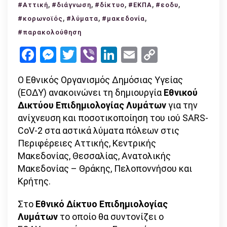
,
Κορωνοϊός:
,
,
,
,
#Αττική
#διάγνωση
#δίκτυο
#ΕΚΠΑ
#εοδυ
Ο
,
,
,
#κορωνοϊός
#λύματα
#μακεδονία
ΕΟΔΥ
#παρακολούθηση
δημιουργεί
Facebook
Messenger
Twitter
Viber
LinkedIn
Email
Copy
εθνικό
Link
δίκτυο
Ο Εθνικός Οργανισμός Δημόσιας Υγείας
παρακολούθησης
(ΕΟΔΥ) ανακοινώνει τη δημιουργία
των
Εθνικού
Δικτύου Επιδημιολογίας Λυμάτων
αστικών
για την
ανίχνευση και ποσοτικοποίηση του ιού SARS-
λυμάτων
CoV-2 στα αστικά λύματα πόλεων στις
Περιφέρειες Αττικής, Κεντρικής
Μακεδονίας, Θεσσαλίας, Ανατολικής
Μακεδονίας – Θράκης, Πελοποννήσου και
Κρήτης.
Στο
Εθνικό Δίκτυο Επιδημιολογίας
Λυμάτων
το οποίο θα συντονίζει ο