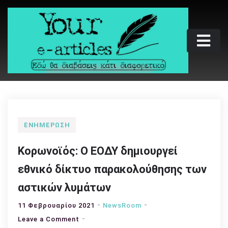
Skip
to
content
Your e-articles
Εδώ θα διαβάσεις κάτι διαφορετικό
ΕΝΗΜΈΡΩΣΗ
Κορωνοϊός: Ο ΕΟΔΥ δημιουργεί
εθνικό δίκτυο παρακολούθησης των
αστικών λυμάτων
11 Φεβρουαρίου 2021
NewsRoom
on
Leave a Comment