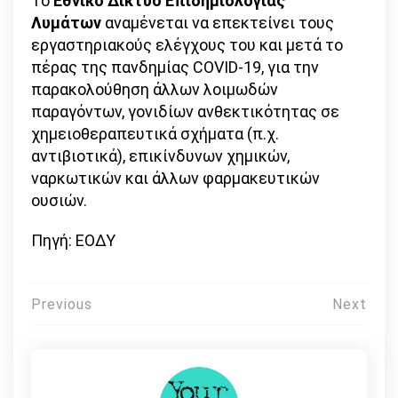
Το
Εθνικό Δίκτυο Επιδημιολογίας
Λυμάτων
αναμένεται να επεκτείνει τους
εργαστηριακούς ελέγχους του και μετά το
πέρας της πανδημίας COVID-19, για την
παρακολούθηση άλλων λοιμωδών
παραγόντων, γονιδίων ανθεκτικότητας σε
χημειοθεραπευτικά σχήματα (π.χ.
αντιβιοτικά), επικίνδυνων χημικών,
ναρκωτικών και άλλων φαρμακευτικών
ουσιών.
Πηγή: ΕΟΔΥ
Πλοήγηση
Previous
Next
άρθρων