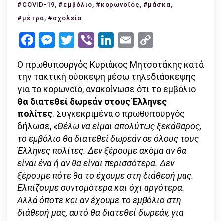
,
Μητσοτάκης:
,
,
,
#COVID-19
#εμβόλιο
#κορωνοϊός
#μάσκα
δωρεάν
,
#μέτρα
#σχολεία
το
Facebook
Messenger
Twitter
Viber
LinkedIn
Email
Copy
εμβόλιο
Link
στους
Ο πρωθυπουργός Κυριάκος Μητσοτάκης κατά
Έλληνες
την τακτική σύσκεψη μέσω τηλεδιάσκεψης
πολίτες
για το κορωνοϊό, ανακοίνωσε ότι το εμβόλιο
–
θα διατεθεί δωρεάν στους Έλληνες
δωρεάν
πολίτες
. Συγκεκριμένα ο πρωθυπουργός
μάσκες
δήλωσε, «
Θέλω να είμαι απολύτως ξεκάθαρος,
στα
το εμβόλιο θα διατεθεί δωρεάν σε όλους τους
σχολεία
Έλληνες πολίτες. Δεν ξέρουμε ακόμα αν θα
είναι ένα ή αν θα είναι περισσότερα. Δεν
ξέρουμε πότε θα το έχουμε στη διάθεσή μας.
Ελπίζουμε συντομότερα και όχι αργότερα.
Αλλά όποτε και αν έχουμε το εμβόλιο στη
διάθεσή μας, αυτό θα διατεθεί δωρεάν, για