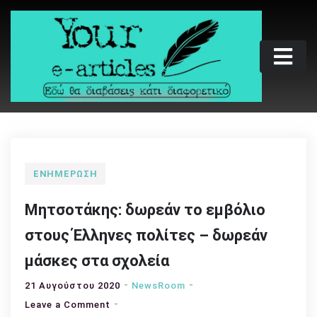
Skip
to
content
Your e-articles
Εδώ θα διαβάσεις κάτι διαφορετικό
ΕΝΗΜΈΡΩΣΗ
Μητσοτάκης: δωρεάν το εμβόλιο
στους Έλληνες πολίτες – δωρεάν
μάσκες στα σχολεία
21 Αυγούστου 2020
NewsRoom
on
Leave a Comment