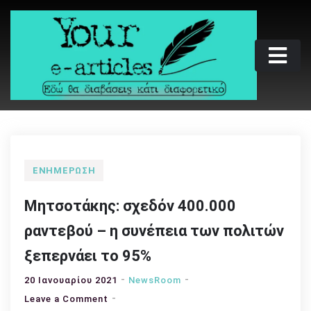
Skip
to
content
Your e-articles
Εδώ θα διαβάσεις κάτι διαφορετικό
ΕΝΗΜΈΡΩΣΗ
Μητσοτάκης: σχεδόν 400.000
ραντεβού – η συνέπεια των πολιτών
ξεπερνάει το 95%
20 Ιανουαρίου 2021
NewsRoom
on
Leave a Comment