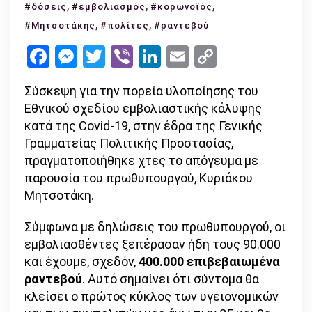
,
Μητσοτάκης:
,
,
#δόσεις
#εμβολιασμός
#κορωνοϊός
σχεδόν
,
,
#Μητσοτάκης
#πολίτες
#ραντεβού
400.000
Facebook
Messenger
Twitter
Viber
LinkedIn
Email
Copy
ραντεβού
Link
–
Σύσκεψη για την πορεία υλοποίησης του
η
Εθνικού σχεδίου εμβολιαστικής κάλυψης
συνέπεια
κατά της Covid-19, στην έδρα της Γενικής
των
Γραμματείας Πολιτικής Προστασίας,
πολιτών
πραγματοποιήθηκε χτες το απόγευμα με
ξεπερνάει
παρουσία του πρωθυπουργού, Κυριάκου
το
Μητσοτάκη.
95%
Σύμφωνα με δηλώσεις του πρωθυπουργού, οι
εμβολιασθέντες ξεπέρασαν ήδη τους 90.000
και έχουμε, σχεδόν,
400.000 επιβεβαιωμένα
ραντεβού
. Αυτό σημαίνει ότι σύντομα θα
κλείσει ο πρώτος κύκλος των υγειονομικών