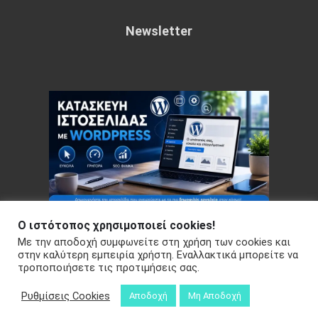
Newsletter
Ο ιστότοπος χρησιμοποιεί cookies!
Με την αποδοχή συμφωνείτε στη χρήση των cookies και
Copyright © 2026 Your e-articles - WordPress Theme : by
στην καλύτερη εμπειρία χρήστη. Εναλλακτικά μπορείτε να
τροποποιήσετε τις προτιμήσεις σας.
Sparkle Themes
Πολιτική Απορρήτου
Ρυθμίσεις Cookies
Αποδοχή
Μη Αποδοχή