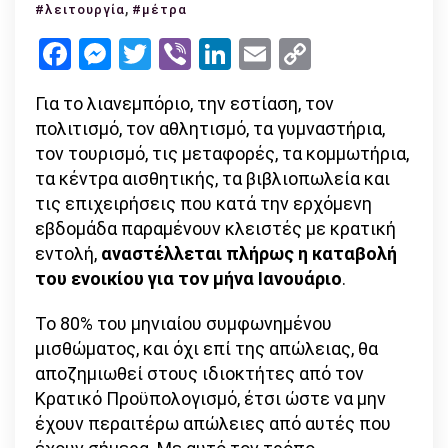
ενοίκιο
,
#λειτουργία
#μέτρα
οι
Facebook
Messenger
Twitter
Viber
LinkedIn
Email
Copy
επιχειρ
Link
που
Για το λιανεμπόριο, την εστίαση, τον
παραμέ
πολιτισμό, τον αθλητισμό, τα γυμναστήρια,
κλειστ
τον τουρισμό, τις μεταφορές, τα κομμωτήρια,
μέχρι
τα κέντρα αισθητικής, τα βιβλιοπωλεία και
11/01/2
τις επιχειρήσεις που κατά την ερχόμενη
εβδομάδα παραμένουν κλειστές με κρατική
εντολή,
αναστέλλεται πλήρως η καταβολή
του ενοικίου για τον μήνα Ιανουάριο
.
Το 80% του μηνιαίου συμφωνημένου
μισθώματος, και όχι επί της απώλειας, θα
αποζημιωθεί στους ιδιοκτήτες από τον
Κρατικό Προϋπολογισμό, έτσι ώστε να μην
έχουν περαιτέρω απώλειες από αυτές που