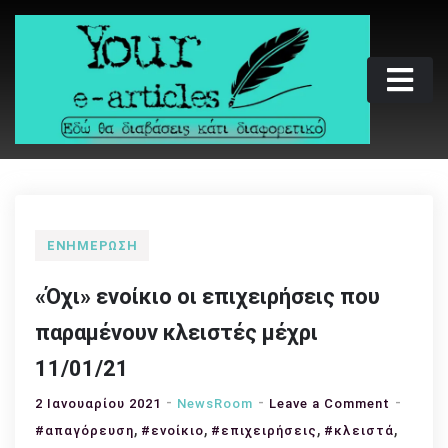
Skip
to
content
Your e-articles
Εδώ θα διαβάσεις κάτι διαφορετικό
ΕΝΗΜΈΡΩΣΗ
«Όχι» ενοίκιο οι επιχειρήσεις που
παραμένουν κλειστές μέχρι
11/01/21
on
2 Ιανουαρίου 2021
NewsRoom
Leave a Comment
,
,
,
«Όχι»
,
#απαγόρευση
#ενοίκιο
#επιχειρήσεις
#κλειστά