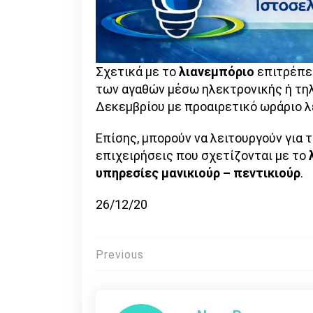
Σχετικά με το
λιανεμπόριο
επιτρέπε
των αγαθών μέσω ηλεκτρονικής ή τηλε
Δεκεμβρίου με προαιρετικό ωράριο λε
Επίσης, μπορούν να λειτουργούν για 
επιχειρήσεις που σχετίζονται με το
υπηρεσίες μανικιούρ – πεντικιούρ
.
26/12/20
Πλοήγηση
Previous
άρθρων