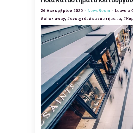
Ποια καταστήματα λειτουργού
26 Δεκεμβρίου 2020
NewsRoom
Leave a
,
,
,
#click away
#ανοιχτά
#καταστήματα
#Κυ