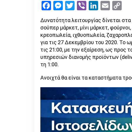
Facebook
Messenger
Twitter
Viber
LinkedI
Emai
Co
Li
Δυνατότητα λειτουργίας δίνεται στα
σούπερ μάρκετ, μίνι μάρκετ, φούρνοι,
κρεοπωλεία, ιχθυοπωλεία, ζαχαροπλα
για τις 27 Δεκεμβρίου του 2020. Το ω
τις 21:00, με την εξαίρεση, ως προς 
υπηρεσιών διανομής προϊόντων (deliv
τη 1:00.
Ανοιχτά θα είναι τα καταστήματα τρο