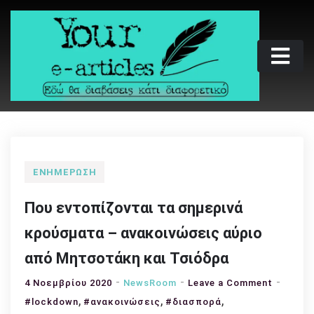
Skip
to
content
Your e-articles
Εδώ θα διαβάσεις κάτι διαφορετικό
ΕΝΗΜΈΡΩΣΗ
Που εντοπίζονται τα σημερινά
κρούσματα – ανακοινώσεις αύριο
από Μητσοτάκη και Τσιόδρα
on
4 Νοεμβρίου 2020
NewsRoom
Leave a Comment
,
,
,
Που
#lockdown
#ανακοινώσεις
#διασπορά