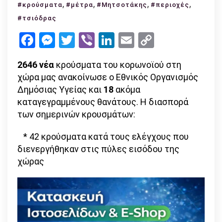
εντοπίζ
,
,
,
,
#κρούσματα
#μέτρα
#Μητσοτάκης
#περιοχές
τα
#τσιόδρας
σημεριν
Facebook
Messenger
Twitter
Viber
LinkedIn
Email
Copy
κρούσμ
Link
–
2646
νέα
κρούσματα του κορωνοϊού στη
ανακοιν
χώρα μας ανακοίνωσε ο Εθνικός Οργανισμός
αύριο
Δημόσιας Υγείας και
18
ακόμα
από
καταγεγραμμένους θανάτους. Η διασπορά
Μητσοτ
των σημερινών κρουσμάτων:
και
Τσιόδρα
* 42 κρούσματα κατά τους ελέγχους που
διενεργήθηκαν στις πύλες εισόδου της
χώρας