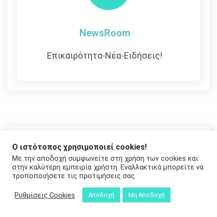
NewsRoom
Επικαιρότητα-Νέα-Ειδήσεις!
ΔΙΑΒΆΣΤΕ ΠΕΡΙΣΣΌΤΕΡΑ
Ο ιστότοπος χρησιμοποιεί cookies!
Με την αποδοχή συμφωνείτε στη χρήση των cookies και
Άννα Μαρία Χαροκόπου: «Έμαθα πως
στην καλύτερη εμπειρία χρήστη. Εναλλακτικά μπορείτε να
τροποποιήσετε τις προτιμήσεις σας.
είσαι μάγκας, είσαι και Bellalou»
4 Αυγούστου 2026
Ρυθμίσεις Cookies
Αποδοχή
Μη Αποδοχή
Διεθνείς Μουσικές Ημέρες Καλαμάτας
(24/8-6/9-2026)