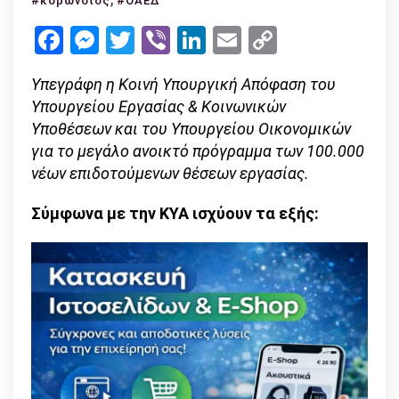
#κορωνοϊός
#ΟΑΕΔ
νέων
Facebook
Messenger
Twitter
Viber
LinkedIn
Email
Copy
θέσεων
Link
εργασίας
Υπεγράφη η Κοινή Υπουργική Απόφαση του
–
Υπουργείου Εργασίας & Κοινωνικών
τι
Υποθέσεων και του Υπουργείου Οικονομικών
ισχύει
για το μεγάλο ανοικτό πρόγραμμα των 100.000
νέων επιδοτούμενων θέσεων εργασίας.
Σύμφωνα με την ΚΥΑ ισχύουν τα εξής: