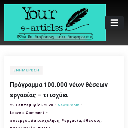
Skip
to
content
Your e-articles
Εδώ θα διαβάσεις κάτι διαφορετικό
ΕΝΗΜΈΡΩΣΗ
Πρόγραμμα 100.000 νέων θέσεων
εργασίας – τι ισχύει
29 Σεπτεμβρίου 2020
NewsRoom
on
Leave a Comment
,
Πρόγραμμα
,
,
,
#άνεργοι
#απασχόληση
#εργασία
#θέσεις
100.000
,