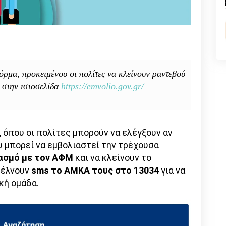
n
l
py
nk
φόρμα, προκειμένου οι πολίτες να κλείνουν ραντεβού
 στην ιστοσελίδα
https://emvolio.gov.gr/
 όπου οι πολίτες μπορούν να ελέγξουν αν
 μπορεί να εμβολιαστεί την τρέχουσα
ασμό με τον ΑΦΜ
και να κλείνουν το
τέλνουν
sms το ΑΜΚΑ τους στο 13034
για να
κή ομάδα.