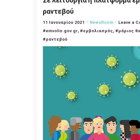
Σε λειτουργία η πλατφόρμα ε
ραντεβού
11 Ιανουαρίου 2021
NewsRoom
Leave a 
,
,
#emvolio.gov.gr
#εμβολιασμός
#μάριος θ
#ραντεβού