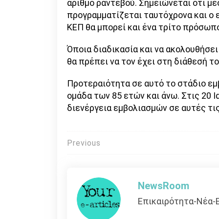
αριθμό ραντεβού. Σημειώνεται ότι μ
προγραμματίζεται ταυτόχρονα και ο 
ΚΕΠ θα μπορεί και ένα τρίτο πρόσωπ
Όποια διαδικασία και να ακολουθήσει
θα πρέπει να τον έχει στη διάθεσή το
Προτεραιότητα σε αυτό το στάδιο εμ
ομάδα των 85 ετών και άνω. Στις 20 Ι
διενέργεια εμβολιασμών σε αυτές τις
Πλοήγηση
Previous
άρθρων
NewsRoom
Επικαιρότητα-Νέα-Ε