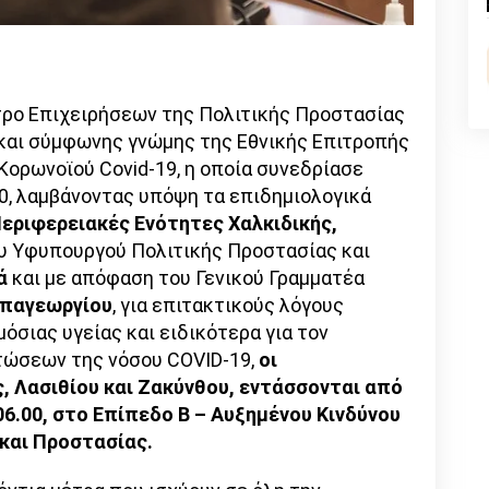
n
l
py
nk
ρο Επιχειρήσεων της Πολιτικής Προστασίας
 και σύμφωνης γνώμης της Εθνικής Επιτροπής
Κορωνοϊού Covid-19, η οποία συνεδρίασε
0, λαμβάνοντας υπόψη τα επιδημιολογικά
εριφερειακές Ενότητες Χαλκιδικής,
υ Υφυπουργού Πολιτικής Προστασίας και
ά
και με απόφαση του Γενικού Γραμματέα
απαγεωργίου
, για επιτακτικούς λόγους
σιας υγείας και ειδικότερα για τον
τώσεων της νόσου COVID-19,
οι
, Λασιθίου και Ζακύνθου, εντάσσονται από
06.00, στο Επίπεδο Β – Αυξημένου Κινδύνου
και Προστασίας.