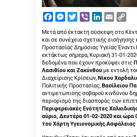
Facebook
Messenger
Twitter
Viber
LinkedI
Emai
Co
Li
Μετά από έκτακτη σύσκεψη στο Κέντ
και σε συνέχεια σχετικής εισήγησης
Προστασίας Δημόσιας Υγείας Έναντι 
εκτάκτως σήμερα, Κυριακή 31-01-202
δεδομένα που έχουν προκύψει στις
Π
Λασιθίου
και
Ζακύνθου
με εντολή το
Διαχείρισης Κρίσεων,
Νίκου Χαρδαλι
Πολιτικής Προστασίας,
Βασίλειου Π
αντιμετώπισης σοβαρού κινδύνου δημό
περιορισμό της διασποράς των επιπ
Περιφερειακές Ενότητες Χαλκιδικής
αύριο, Δευτέρα 01-02-2020 και ώρα 
του Χάρτη Υγειονομικής Ασφάλειας 