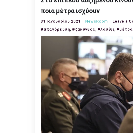
Στο επίπεδο αυξημένου κινδύν
ποια μέτρα ισχύουν
31 Ιανουαρίου 2021
NewsRoom
Leave a 
,
,
,
#απαγόρευση
#ζάκυνθος
#λασίθι
#μέτρα