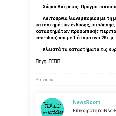
·
Χώροι Λατρείας: Πραγματοποίησ
·
Λειτουργία λιανεμπορίου με τη μ
καταστημάτων ένδυσης, υπόδησης, 
καταστημάτων προσωπικής περιποίη
in-a-shop) και με 1 άτομο ανά 25τ.μ.
·
Κλειστά τα καταστήματα τις Κυ
Πηγή: ΓΓΠΠ
Πλοήγηση
Previous
άρθρων
NewsRoom
Επικαιρότητα-Νέα-Ε