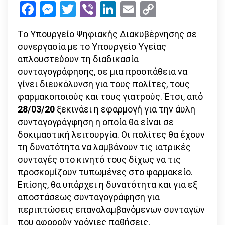
Facebook
Messenger
Twitter
Viber
LinkedIn
Email
Copy
–
Link
ξεκινάει
Το Υπουργείο Ψηφιακής Διακυβέρνησης σε
η
συνεργασία με το Υπουργείο Υγείας
δοκιμαστ
απλουστεύουν τη διαδικασία
λειτουργ
συνταγογράφησης, σε μια προσπάθεια να
γίνει διευκόλυνση για τους πολίτες, τους
φαρμακοποιούς και τους γιατρούς. Έτσι, από
28/03/20
ξεκινάει η εφαρμογή για την άυλη
συνταγογράγφηση η οποία θα είναι σε
δοκιμαστική λειτουργία. Οι πολίτες θα έχουν
τη δυνατότητα να λαμβάνουν τις ιατρικές
συνταγές στο κινητό τους δίχως να τις
προσκομίζουν τυπωμένες στο φαρμακείο.
Επίσης, θα υπάρχει η δυνατότητα και για εξ
αποστάσεως συνταγογράφηση για
περιπτώσεις επαναλαμβανόμενων συνταγών
που αφορούν χρόνιες παθήσεις,