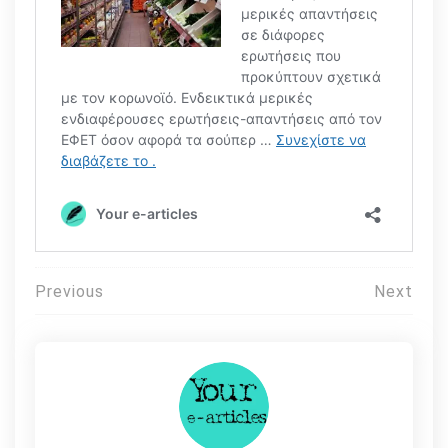
Πλοήγηση
Previous
Next
άρθρων