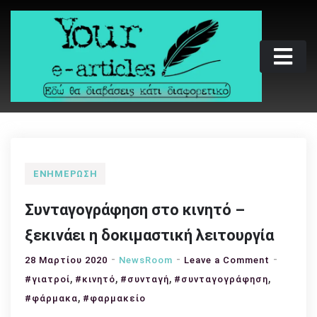
Skip
to
content
Your e-articles
Εδώ θα διαβάσεις κάτι διαφορετικό
ΕΝΗΜΈΡΩΣΗ
Συνταγογράφηση στο κινητό –
ξεκινάει η δοκιμαστική λειτουργία
on
28 Μαρτίου 2020
NewsRoom
Leave a Comment
,
,
,
,
Συνταγο
#γιατροί
#κινητό
#συνταγή
#συνταγογράφηση
στο
,
#φάρμακα
#φαρμακείο
κινητό