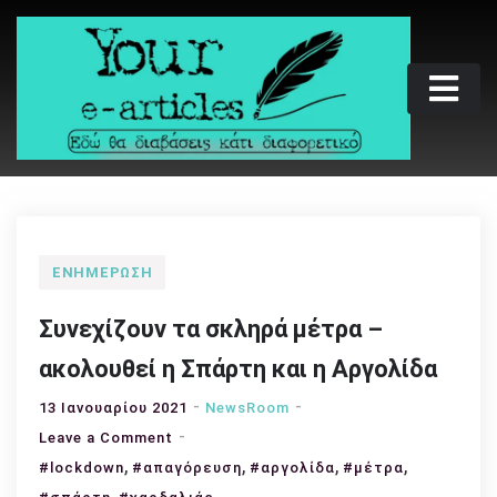
Skip
to
content
Your e-articles
Εδώ θα διαβάσεις κάτι διαφορετικό
ΕΝΗΜΈΡΩΣΗ
Συνεχίζουν τα σκληρά μέτρα –
ακολουθεί η Σπάρτη και η Αργολίδα
13 Ιανουαρίου 2021
NewsRoom
on
Leave a Comment
,
Συνεχίζουν
,
,
,
#lockdown
#απαγόρευση
#αργολίδα
#μέτρα
τα
,