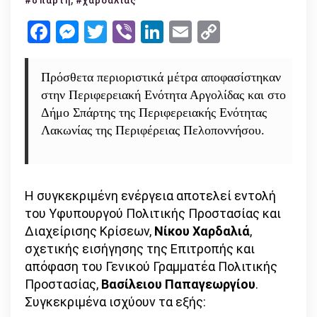
#σπάρτη
#χαρδαλιάς
σκληρά
Facebook
Messenger
Twitter
Viber
LinkedIn
Email
Copy
μέτρα
Link
–
ακολουθεί
Πρόσθετα περιοριστικά μέτρα αποφασίστηκαν
η
στην Περιφερειακή Ενότητα Αργολίδας και στο
Σπάρτη
Δήμο Σπάρτης της Περιφερειακής Ενότητας
και
Λακωνίας της Περιφέρειας Πελοποννήσου.
η
Αργολίδα
Η συγκεκριμένη ενέργεια αποτελεί εντολή
του Υφυπουργού Πολιτικής Προστασίας και
Διαχείρισης Κρίσεων,
Νίκου Χαρδαλιά
,
σχετικής εισήγησης της Επιτροπής και
απόφαση του Γενικού Γραμματέα Πολιτικής
Προστασίας,
Βασίλειου Παπαγεωργίου
.
Συγκεκριμένα ισχύουν τα εξής: