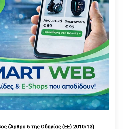
σος
(Άρθρο 6 της Οδηγίας (ΕΕ) 2010/13)