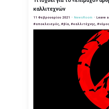
Τι ισχύει για το «επίμαχο» ά
καλλιτεχνών
11 Φεβρουαρίου 2021
NewsRoom
Leave 
,
,
,
#αποκλεισμός
#βία
#καλλιτέχνης
#νόμο