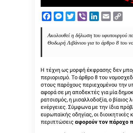
Facebook
Messenger
Twitter
Viber
LinkedI
Emai
Co
Li
Ακολουθεί η δήλωση του υφυπουργού π
Θοδωρή Λιβάνιου για το άρθρο 8 του νο
Η τέχνη ως μορφή έκφρασης δεν μπορ
περιορισμό. Το άρθρο 8 του νομοσχεδ
στους παρόχους περιεχομένου την υ
αφορά σε μη αποδεκτές για μία δημο
ρατσισμός, η μισαλλοδοξία, ο βίαιος
ενέργειες. Σύμφωνα με την ίδια πρ
ευρωπαϊκής οδηγίας, οι διοικητικές
περιπτώσεις
αφορούν τον πάροχο πε