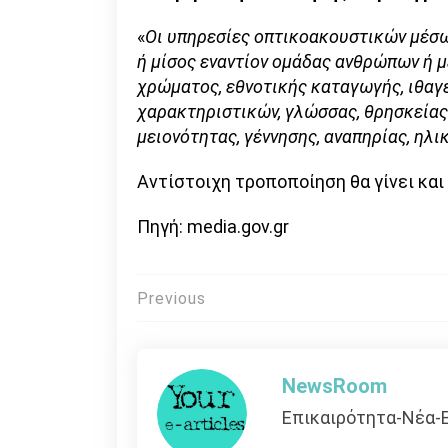
«
Οι υπηρεσίες οπτικοακουστικών μέσων
ή μίσος εναντίον ομάδας ανθρώπων ή μ
χρώματος,
εθνοτικής
καταγωγής, ιθαγ
χαρακτηριστικών, γλώσσας, θρησκείας
μειονότητας, γέννησης, αναπηρίας, ηλ
Αντίστοιχη τροποποίηση θα γίνει και
Πηγή: media.gov.gr
Πλοήγηση
Previous
άρθρων
NewsRoom
Επικαιρότητα-Νέα-Ε