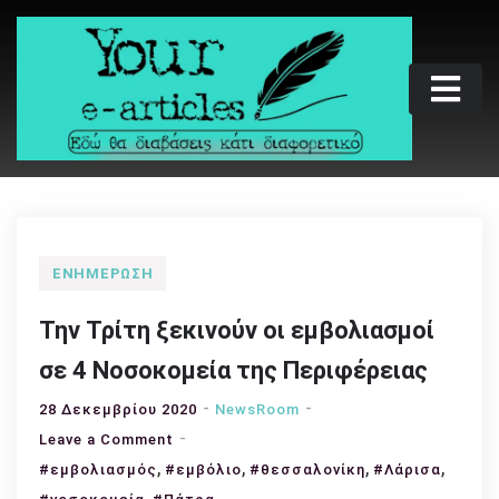
Skip
to
content
Your e-articles
Εδώ θα διαβάσεις κάτι διαφορετικό
ΕΝΗΜΈΡΩΣΗ
Την Τρίτη ξεκινούν οι εμβολιασμοί
σε 4 Νοσοκομεία της Περιφέρειας
28 Δεκεμβρίου 2020
NewsRoom
on
Leave a Comment
,
Την
,
,
,
#εμβολιασμός
#εμβόλιο
#θεσσαλονίκη
#Λάρισα
Τρίτη
,