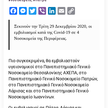
#νοσοκομεία
#Πάτρα
ξεκινούν
Facebook
Messenger
Twitter
Viber
LinkedIn
Email
Copy
οι
Link
εμβολιασμοί
σε
Ξεκινούν την Τρίτη 29 Δεκεμβρίου 2020, οι
4
εμβολιασμοί κατά της Covid-19 σε 4
Νοσοκομεία
Νοσοκομεία της Περιφέρειας.
της
Περιφέρειας
Πιο συγκεκριμένα, θα εμβολιαστούν
υγειονομικοί στο Πανεπιστημιακό Γενικό
Νοσοκομείο Θεσσαλονίκης ΑΧΕΠΑ, στο
Πανεπιστημιακό Γενικό Νοσοκομείο Πατρών,
στο Πανεπιστημιακό Γενικό Νοσοκομείο
Λάρισας και στο Πανεπιστημιακό Γενικό
Νοσοκομείο Ιωαννίνων.
Οι εμβολιασμοί σε Πάτρα, Λάρισα και