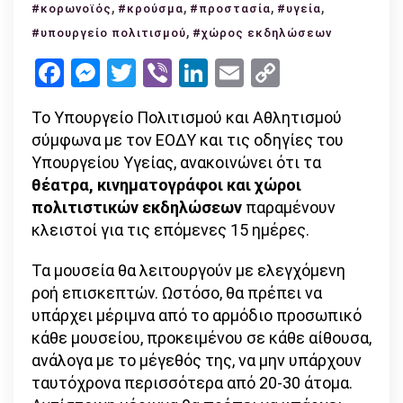
Πολιτισμ
,
,
,
,
#κορωνοϊός
#κρούσμα
#προστασία
#υγεία
Κλείνουν
,
#υπουργείο πολιτισμού
#χώρος εκδηλώσεων
θέατρα,
Facebook
Messenger
Twitter
Viber
LinkedIn
Email
Copy
κινηματο
Link
και
Το Υπουργείο Πολιτισμού και Αθλητισμού
χώροι
σύμφωνα με τον ΕΟΔΥ και τις οδηγίες του
πολιτιστ
Υπουργείου Υγείας, ανακοινώνει ότι τα
εκδηλώσ
θέατρα, κινηματογράφοι και χώροι
πολιτιστικών εκδηλώσεων
παραμένουν
κλειστοί για τις επόμενες 15 ημέρες.
Τα μουσεία θα λειτουργούν με ελεγχόμενη
ροή επισκεπτών. Ωστόσο, θα πρέπει να
υπάρχει μέριμνα από το αρμόδιο προσωπικό
κάθε μουσείου, προκειμένου σε κάθε αίθουσα,
ανάλογα με το μέγεθός της, να μην υπάρχουν
ταυτόχρονα περισσότερα από 20-30 άτομα.