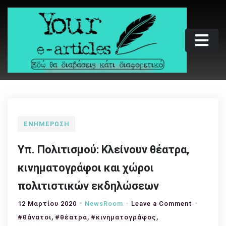
Skip
to
content
Your e-articles
Εδώ θα διαβάσεις κάτι διαφορετικό
ΕΝΗΜΈΡΩΣΗ
Υπ. Πολιτισμού: Κλείνουν θέατρα,
κινηματογράφοι και χώροι
πολιτιστικών εκδηλώσεων
on
12 Μαρτίου 2020
NewsRoom
Leave a Comment
,
,
,
Υπ.
#θάνατοι
#θέατρα
#κινηματογράφος