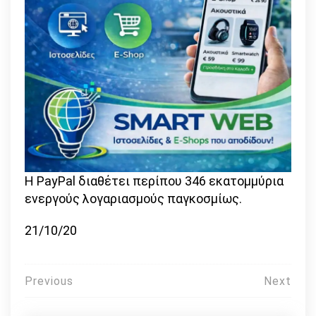
Η PayPal διαθέτει περίπου 346 εκατομμύρια
ενεργούς λογαριασμούς παγκοσμίως.
21/10/20
Πλοήγηση
Previous
Next
άρθρων