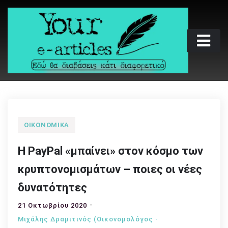
Skip
to
content
Your e-articles
Εδώ θα διαβάσεις κάτι διαφορετικό
ΟΙΚΟΝΟΜΙΚΆ
Η PayPal «μπαίνει» στον κόσμο των
κρυπτονομισμάτων – ποιες οι νέες
δυνατότητες
21 Οκτωβρίου 2020
Μιχάλης Δραμιτινός (Οικονομολόγος -