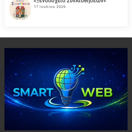
«Ξενοδοχείο ΣυνΑισθήσεων»
17 Ιουλίου 2026