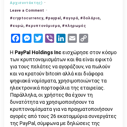
Αρχισυντάκτης)
on
Leave a Comment
,
Η
,
,
,
#cryptocurrency
#paypal
#αγορά
#δολάρια
PayPal
,
,
#ευρώ
#κρυπτονόμισμα
#πληρωμές
«μπαίνει»
Facebook
Messenger
Twitter
Viber
LinkedIn
Email
Copy
στον
Link
κόσμο
Η
PayPal Holdings Inc
εισχώρησε στον κόσμο
των
των κρυπτονομισμάτων και θα είναι εφικτό
κρυπτονομισμάτων
για τους πελάτες να αγοράζουν, να πωλούν
–
και να κρατούν bitcoin αλλά και διάφορα
ποιες
ψηφιακά νομίσματα, χρησιμοποιώντας τα
οι
ηλεκτρονικά πορτοφόλια της εταιρείας.
νέες
Παράλληλα, οι χρήστες θα έχουν τη
δυνατότητες
δυνατότητα να χρησιμοποιήσουν τα
κρυπτονομίσματα για να πραγματοποιήσουν
αγορές από τους 26 εκατομμύρια συνεργάτες
της PayPal, σύμφωνα με δηλώσεις της