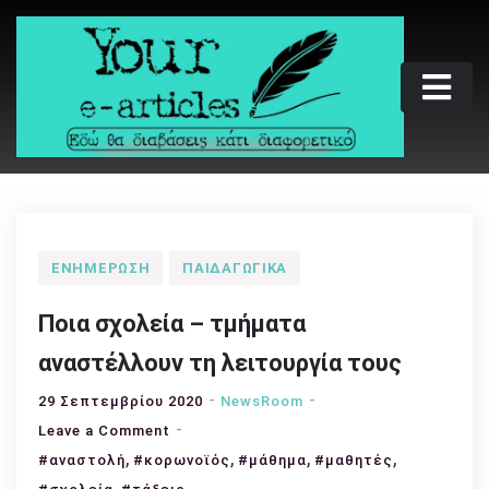
Skip
to
content
Your e-articles
Εδώ θα διαβάσεις κάτι διαφορετικό
ΕΝΗΜΈΡΩΣΗ
ΠΑΙΔΑΓΩΓΙΚΆ
Ποια σχολεία – τμήματα
αναστέλλουν τη λειτουργία τους
29 Σεπτεμβρίου 2020
NewsRoom
on
Leave a Comment
,
Ποια
,
,
,
#αναστολή
#κορωνοϊός
#μάθημα
#μαθητές
σχολεία
,