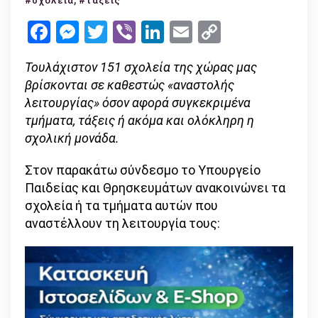
#σχολεία
#τάξεις
–
Facebook
Messenger
Twitter
Viber
LinkedIn
Email
Copy
τμήματα
Link
αναστέλλουν
Τουλάχιστον 151 σχολεία της χώρας μας
τη
βρίσκονται σε καθεστώς «αναστολής
λειτουργία
λειτουργίας» όσον αφορά συγκεκριμένα
τους
τμήματα, τάξεις ή ακόμα και ολόκληρη η
σχολική μονάδα.
Στον παρακάτω σύνδεσμο το Υπουργείο
Παιδείας και Θρησκευμάτων ανακοινώνει τα
σχολεία ή τα τμήματα αυτών που
αναστέλλουν τη λειτουργία τους: