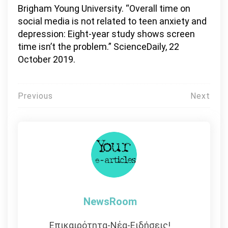
Brigham Young University. “Overall time on
social media is not related to teen anxiety and
depression: Eight-year study shows screen
time isn’t the problem.” ScienceDaily, 22
October 2019.
Πλοήγηση
Previous
Next
άρθρων
NewsRoom
Επικαιρότητα-Νέα-Ειδήσεις!