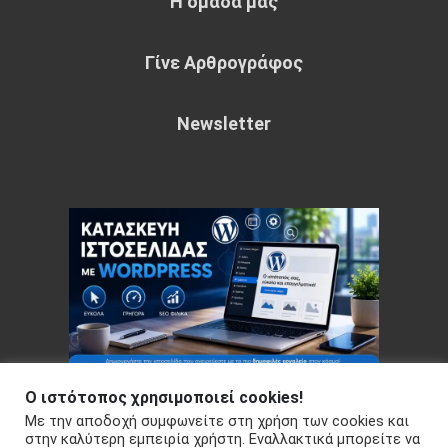
Η ομάδα μας
Γίνε Αρθρογράφος
Newsletter
Ο ιστότοπος χρησιμοποιεί cookies!
Με την αποδοχή συμφωνείτε στη χρήση των cookies και
Copyright © 2026 Your e-articles - WordPress Theme : by
στην καλύτερη εμπειρία χρήστη. Εναλλακτικά μπορείτε να