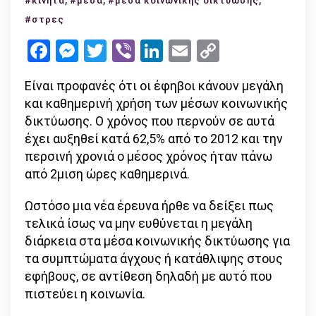
#κινητά
#μέσα
#μέσα κοινωνικής δικτύωσης
social
#στρες
media
Facebook
Messenger
Twitter
Viber
LinkedIn
Email
Copy
αυξάνουν
Link
το
Είναι προφανές ότι οι έφηβοι κάνουν μεγάλη
άγχος
και καθημερινή χρήση των μέσων κοινωνικής
στους
δικτύωσης. Ο χρόνος που περνούν σε αυτά
εφήβους;
έχει αυξηθεί κατά 62,5% από το 2012 και την
περσινή χρονιά ο μέσος χρόνος ήταν πάνω
από 2μιση ώρες καθημερινά.
Ωστόσο μια νέα έρευνα ήρθε να δείξει πως
τελικά ίσως να μην ευθύνεται η μεγάλη
διάρκεια στα μέσα κοινωνικής δικτύωσης για
τα συμπτώματα άγχους ή κατάθλιψης στους
εφήβους, σε αντίθεση δηλαδή με αυτό που
πιστεύει η κοινωνία.