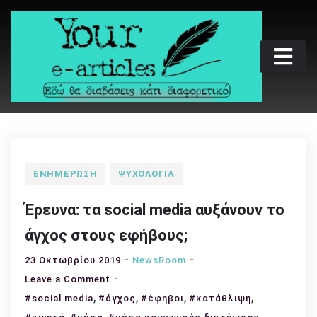
Skip
to
content
Your e-articles
Εδώ θα διαβάσεις κάτι διαφορετικό
ΕΝΗΜΈΡΩΣΗ
ΨΥΧΟΛΟΓΊΑ
Έρευνα: τα social media αυξάνουν το
άγχος στους εφήβους;
23 Οκτωβρίου 2019
NewsRoom
on
Leave a Comment
,
Έρευνα:
,
,
,
#social media
#άγχος
#έφηβοι
#κατάθλιψη
τα
,
,
,