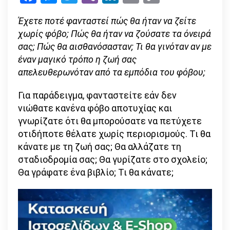
Link
ζεις
Έχετε ποτέ φανταστεί πώς θα ήταν να ζείτε
Άφοβα;
χωρίς φόβο; Πώς θα ήταν να ζούσατε τα όνειρά
Ζήσε
σας; Πώς θα αισθανόσασταν; Τι θα γινόταν αν με
κι
έναν μαγικό τρόπο η ζωή σας
ας
απελευθερωνόταν από τα εμπόδια του φόβου;
φοβάσαι!
Για παράδειγμα, φανταστείτε εάν δεν
νιώθατε κανένα φόβο αποτυχίας και
γνωρίζατε ότι θα μπορούσατε να πετύχετε
οτιδήποτε θέλατε χωρίς περιορισμούς. Τι θα
κάνατε με τη ζωή σας; Θα αλλάζατε τη
σταδιοδρομία σας; Θα γυρίζατε στο σχολείο;
Θα γράφατε ένα βιβλίο; Τι θα κάνατε;