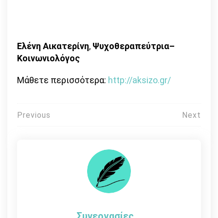
Ελένη Αικατερίνη
,
Ψυχοθεραπεύτρια–
Κοινωνιολόγος
Μάθετε περισσότερα:
http://aksizo.gr/
Πλοήγηση
Previous
Next
άρθρων
Συνεργασίες