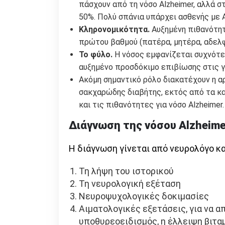
πάσχουν από τη νόσο Alzheimer, αλλά σ
50%. Πολύ σπάνια υπάρχει ασθενής με A
Κληρονομικότητα.
Αυξημένη πιθανότητ
πρώτου βαθμού (πατέρα, μητέρα, αδελφό
Το φύλο.
Η νόσος εμφανίζεται συχνότερ
αυξημένο προσδόκιμο επιβίωσης στις γ
Ακόμη σημαντικό ρόλο διακατέχουν η αρ
σακχαρώδης διαβήτης, εκτός από τα κ
και τις πιθανότητες για νόσο Alzheimer.
Διάγνωση της νόσου
Alzheime
Η διάγνωση γίνεται από νευρολόγο κα
Τη λήψη του ιστορικού
Τη νευρολογική εξέταση
Νευροψυχολογικές δοκιμασίες
Αιματολογικές εξετάσεις, για να α
υποθυρεοειδισμός, η έλλειψη βιταμ