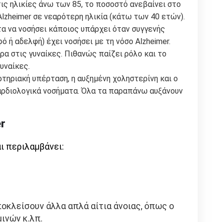
τις ηλικίες άνω των 85, το ποσοστό ανεβαίνει στο
lzheimer σε νεαρότερη ηλικία (κάτω των 40 ετών).
α να νοσήσει κάποιος υπάρχει όταν συγγενής
 ή αδελφή) έχει νοσήσει με τη νόσο Alzheimer.
α στις γυναίκες. Πιθανώς παίζει ρόλο και το
υναίκες.
τηριακή υπέρταση, η αυξημένη χοληστερίνη και ο
αρδιολογικά νοσήματα. Όλα τα παραπάνω αυξάνουν
r
ι περιλαμβάνει:
ποκλείσουν άλλα απλά αίτια άνοιας, όπως ο
ινών κ.λπ.