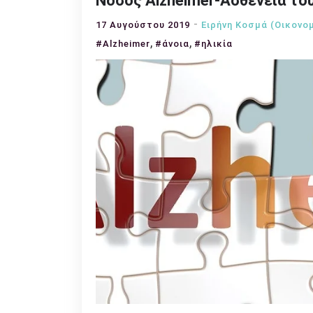
Νόσος Alzheimer-Ασθένεια το
17 Αυγούστου 2019
Ειρήνη Κοσμά (Οικονο
,
,
#Alzheimer
#άνοια
#ηλικία