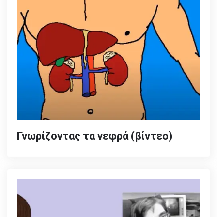
Γνωρίζοντας τα νεφρά (βίντεο)