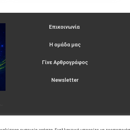
Επικοινωνία
Η ομάδα μας
Γίνε Αρθρογράφος
Newsletter
~
eme : by
Sparkle Themes
Πολιτική
 καλύτερη εμπειρία χρήστη. Εναλλακτικά μπορείτε να τροποποιή