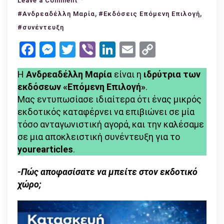
Leave a Comment
Ανδρεαδέλλη
,
,
#Ανδρεαδέλλη Μαρία
#Εκδόσεις Επόμενη Επιλογή
Μαρία
#συνέντευξη
–
Facebook
Messenger
Twitter
Viber
LinkedIn
Email
Copy
Η
Link
ιδρύτρια
Η
Ανδρεαδέλλη Μαρία
είναι η
ιδρύτρια των
των
εκδόσεων «Επόμενη Επιλογή»
.
εκδόσεων
Μας εντυπωσίασε ιδιαίτερα ότι ένας μικρός
Επόμενη
εκδοτικός καταφέρνει να επιβιώνει σε μία
Επιλογή
τόσο ανταγωνιστική αγορά, και την καλέσαμε
σε μια αποκλειστική συνέντευξη για το
yourearticles
.
-Πώς αποφασίσατε να μπείτε στον εκδοτικό
χώρο;