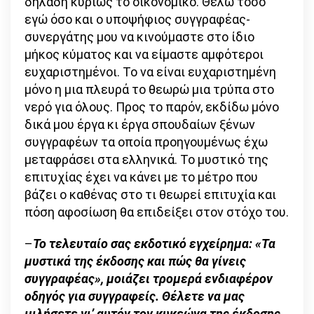
δηλαδή κυρίως το οικονομικό. Θέλω τόσο
εγώ όσο και ο υποψήφιος συγγραφέας-
συνεργάτης μου να κινούμαστε στο ίδιο
μήκος κύματος και να είμαστε αμφότεροι
ευχαριστημένοι. Το να είναι ευχαριστημένη
μόνο η μια πλευρά το θεωρώ μια τρύπα στο
νερό για όλους. Προς το παρόν, εκδίδω μόνο
δικά μου έργα κι έργα σπουδαίων ξένων
συγγραφέων τα οποία προηγουμένως έχω
μεταφράσει στα ελληνικά. Το μυστικό της
επιτυχίας έχει να κάνει με το μέτρο που
βάζει ο καθένας στο τι θεωρεί επιτυχία και
πόση αφοσίωση θα επιδείξει στον στόχο του.
–
To τελευταίο σας εκδοτικό εγχείρημα: «Τα
μυστικά της έκδοσης και πώς θα γίνεις
συγγραφέας», μοιάζει τρομερά ενδιαφέρον
οδηγός για συγγραφείς. Θέλετε να μας
μιλήσετε γι’ αυτόν τον κυκεώνα της έκδοσης