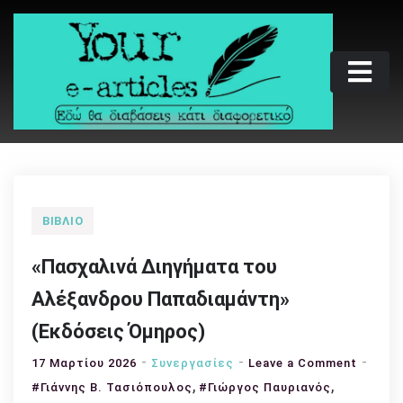
Skip
to
content
Your e-articles
Εδώ θα διαβάσεις κάτι διαφορετικό
ΒΙΒΛΊΟ
«Πασχαλινά Διηγήματα του
Αλέξανδρου Παπαδιαμάντη»
(Εκδόσεις Όμηρος)
on
17 Μαρτίου 2026
Συνεργασίες
Leave a Comment
,
,
«Πασχα
#Γιάννης Β. Τασιόπουλος
#Γιώργος Παυριανός