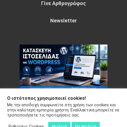
Γίνε Αρθρογράφος
Newsletter
Ο ιστότοπος χρησιμοποιεί cookies!
Με την αποδοχή συμφωνείτε στη χρήση των cookies και
Copyright © 2026 Your e-articles - WordPress Theme : by
στην καλύτερη εμπειρία χρήστη. Εναλλακτικά μπορείτε να
τροποποιήσετε τις προτιμήσεις σας.
Sparkle Themes
Πολιτική Απορρήτου
Ρυθμίσεις Cookies
Αποδοχή
Μη Αποδοχή