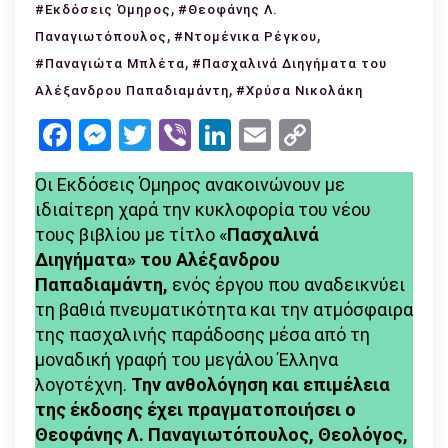
Διηγήμ
,
#Εκδόσεις Όμηρος
#Θεοφάνης Λ.
του
,
,
Παναγιωτόπουλος
#Ντομένικα Ρέγκου
Αλέξα
,
#Παναγιώτα Μπλέτα
#Πασχαλινά Διηγήματα του
Παπαδι
,
Αλέξανδρου Παπαδιαμάντη
#Χρύσα Νικολάκη
(Εκδόσ
Facebook
Messenger
Twitter
Viber
LinkedIn
Email
Copy
Όμηρος
Link
Οι Εκδόσεις Όμηρος ανακοινώνουν με
ιδιαίτερη χαρά την κυκλοφορία του νέου
τους βιβλίου με τίτλο «
Πασχαλινά
Διηγήματα» του Αλέξανδρου
Παπαδιαμάντη,
ενός έργου που αναδεικνύει
τη βαθιά πνευματικότητα και την ατμόσφαιρα
της πασχαλινής παράδοσης μέσα από τη
μοναδική γραφή του μεγάλου Έλληνα
λογοτέχνη.
Την ανθολόγηση και επιμέλεια
της έκδοσης έχει πραγματοποιήσει ο
Θεοφάνης Λ. Παναγιωτόπουλος, Θεολόγος,