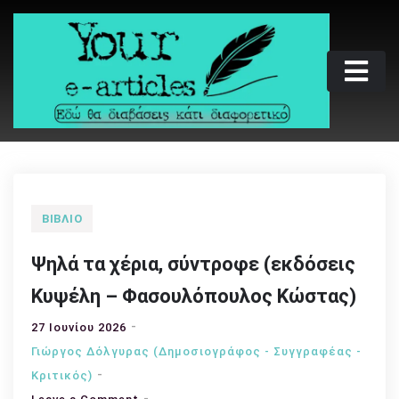
Skip
to
content
Your e-articles
Εδώ θα διαβάσεις κάτι διαφορετικό
ΒΙΒΛΊΟ
Ψηλά τα χέρια, σύντροφε (εκδόσεις
Κυψέλη – Φασουλόπουλος Κώστας)
27 Ιουνίου 2026
Γιώργος Δόλγυρας (Δημοσιογράφος - Συγγραφέας -
Kριτικός)
on