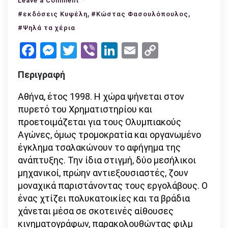
Leave a Comment
Ψηλά
,
,
#εκδόσεις Κυψέλη
#Κώστας Φασουλόπουλος
τα
#Ψηλά τα χέρια
χέρια,
Facebook
Messenger
Twitter
Viber
LinkedIn
Email
Copy
σύντροφε
Link
(εκδόσεις
Περιγραφή
Κυψέλη
–
Αθήνα, έτος 1998. Η χώρα ψήνεται στον
Φασουλόπουλος
πυρετό του Χρηματιστηρίου και
Κώστας)
προετοιμάζεται για τους Ολυμπιακούς
Αγώνες, όμως τρομοκρατία και οργανωμένο
έγκλημα τσαλακώνουν το αφήγημα της
ανάπτυξης. Την ίδια στιγμή, δύο μεσήλικοι
μηχανικοί, πρώην αντιεξουσιαστές, ζουν
μοναχικά παριστάνοντας τους εργολάβους. Ο
ένας χτίζει πολυκατοικίες και τα βράδια
χάνεται μέσα σε σκοτεινές αίθουσες
κινηματογράφων, παρακολουθώντας φιλμ