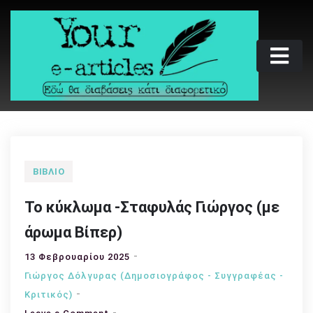
Skip
to
content
Your e-articles
Εδώ θα διαβάσεις κάτι διαφορετικό
ΒΙΒΛΊΟ
Το κύκλωμα -Σταφυλάς Γιώργος (με
άρωμα Βίπερ)
13 Φεβρουαρίου 2025
Γιώργος Δόλγυρας (Δημοσιογράφος - Συγγραφέας -
Kριτικός)
on