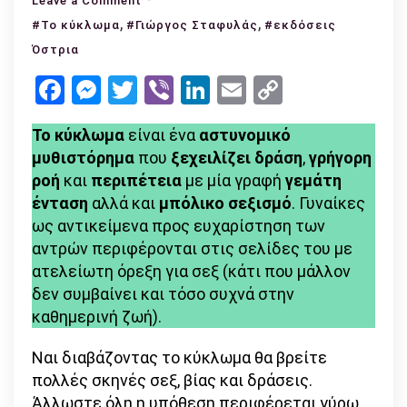
Leave a Comment
,
Το
,
#To κύκλωμα
#Γιώργος Σταφυλάς
#εκδόσεις
κύκλωμα
Όστρια
-Σταφυλάς
Facebook
Messenger
Twitter
Viber
LinkedIn
Email
Copy
Γιώργος
Link
(με
Το κύκλωμα
είναι ένα
αστυνομικό
άρωμα
μυθιστόρημα
που
ξεχειλίζει δράση
,
γρήγορη
Βίπερ)
ροή
και
περιπέτεια
με μία γραφή
γεμάτη
ένταση
αλλά και
μπόλικο σεξισμό
. Γυναίκες
ως αντικείμενα προς ευχαρίστηση των
αντρών περιφέρονται στις σελίδες του με
ατελείωτη όρεξη για σεξ (κάτι που μάλλον
δεν συμβαίνει και τόσο συχνά στην
καθημερινή ζωή).
Ναι διαβάζοντας το κύκλωμα θα βρείτε
πολλές σκηνές σεξ, βίας και δράσεις.
Άλλωστε όλη η υπόθεση περιφέρεται γύρω