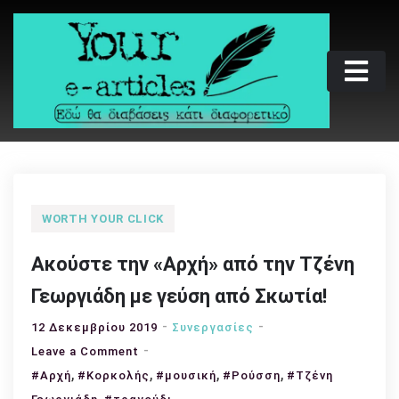
Skip
to
content
Your e-articles
Εδώ θα διαβάσεις κάτι διαφορετικό
WORTH YOUR CLICK
Ακούστε την «Αρχή» από την Τζένη
Γεωργιάδη με γεύση από Σκωτία!
12 Δεκεμβρίου 2019
Συνεργασίες
on
Leave a Comment
,
Ακούστε
,
,
,
#Αρχή
#Κορκολής
#μουσική
#Ρούσση
#Τζένη
την
,