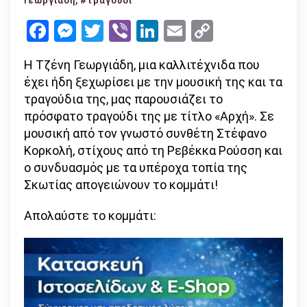
Γεωργιάδη
#τραγούδι
«Αρχή»
Facebook
Messenger
Twitter
Viber
LinkedIn
Email
Copy
από
Link
την
Η Τζένη Γεωργιάδη, μια καλλιτέχνιδα που
Τζένη
έχει ήδη ξεχωρίσει με την μουσική της και τα
Γεωργιάδη
τραγούδια της, μας παρουσιάζει το
με
πρόσφατο τραγούδι της με τίτλο «Αρχή». Σε
γεύση
μουσική από τον γνωστό συνθέτη Στέφανο
από
Κορκολή, στίχους από τη Ρεβέκκα Ρούσση και
Σκωτία!
ο συνδυασμός με τα υπέροχα τοπία της
Σκωτίας απογειώνουν το κομμάτι!
Απολαύστε το κομμάτι: