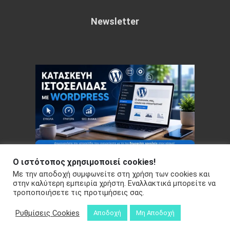
Newsletter
Ο ιστότοπος χρησιμοποιεί cookies!
Με την αποδοχή συμφωνείτε στη χρήση των cookies και
Copyright © 2026 Your e-articles - WordPress Theme : by
στην καλύτερη εμπειρία χρήστη. Εναλλακτικά μπορείτε να
τροποποιήσετε τις προτιμήσεις σας.
Sparkle Themes
Πολιτική Απορρήτου
Ρυθμίσεις Cookies
Αποδοχή
Μη Αποδοχή