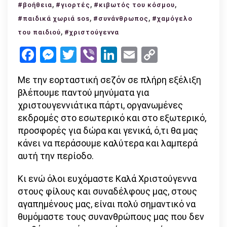
,
Δείξτε
,
,
#βοήθεια
#γιορτές
#κιβωτός του κόσμου
καλοσύνη
,
,
#παιδικά χωριά sos
#συνάνθρωπος
#χαμόγελο
αυτά
,
του παιδιού
#χριστούγεννα
τα
Facebook
Messenger
Twitter
Viber
LinkedIn
Email
Copy
Χριστούγεννα,
Link
να
Με την εορταστική σεζόν σε πλήρη εξέλιξη
θυμάστε
βλέπουμε παντού μηνύματα για
πως
χριστουγεννιάτικα πάρτι, οργανωμένες
δεν
εκδρομές στο εσωτερικό και στο εξωτερικό,
είναι
προσφορές για δώρα και γενικά, ό,τι θα μας
«Καλά»
κάνει να περάσουμε καλύτερα και λαμπερά
για
αυτή την περίοδο.
όλους
Κι ενώ όλοι ευχόμαστε Καλά Χριστούγεννα
στους φίλους και συναδέλφους μας, στους
αγαπημένους μας, είναι πολύ σημαντικό να
θυμόμαστε τους συνανθρώπους μας που δεν