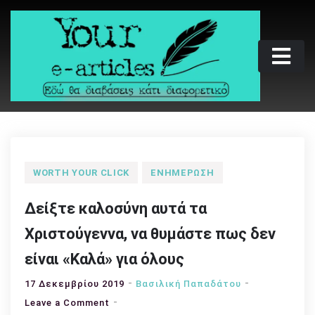
Skip
to
content
Your e-articles
Εδώ θα διαβάσεις κάτι διαφορετικό
WORTH YOUR CLICK
ΕΝΗΜΈΡΩΣΗ
Δείξτε καλοσύνη αυτά τα
Χριστούγεννα, να θυμάστε πως δεν
είναι «Καλά» για όλους
17 Δεκεμβρίου 2019
Βασιλική Παπαδάτου
on
Leave a Comment