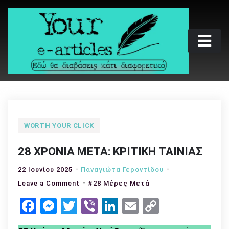
Skip
to
content
Your e-articles
Εδώ θα διαβάσεις κάτι διαφορετικό
WORTH YOUR CLICK
28 ΧΡΟΝΙΑ ΜΕΤΑ: ΚΡΙΤΙΚΗ ΤΑΙΝΙΑΣ
22 Ιουνίου 2025
Παναγιώτα Γεροντίδου
on
Leave a Comment
#28 Μέρες Μετά
28
Facebook
Messenger
Twitter
Viber
LinkedIn
Email
Copy
ΧΡΟΝΙΑ
Link
ΜΕΤΑ: