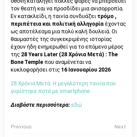
οθόνη καταλήγει πολλές φορές να μπερδεύει
τον θεατή και να προσδίδει μια ανισορροπία.
Εν κατακλείδι, η ταινία συνδυάζει
τρόμο ,
περιπέτεια και πολιτική αλληγορία
έχοντας
ως αποτέλεσμα μια πολύ καλή δουλειά. Οι
θαυμαστές της συγκεκριμένης ιστορίας
έχουν ήδη ενημερωθεί για το επόμενο μέρος
της
28 Years Later (28 Χρόνια Μετά) : The
Bone Temple
που αναμένεται να
κυκλοφορήσει στις
16 Ιανουαρίου 2026
28 Χρόνια Μετά: Η μεγαλύτερη ταινία που
γυρίστηκε ποτέ με smartphone
Διαβάστε περισσότερα:
εδώ
Πλοήγηση
Previous
Next