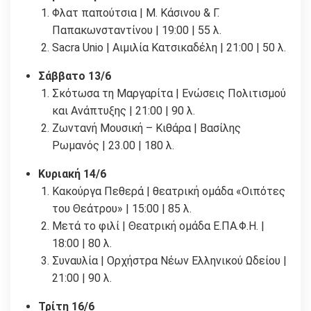
Φλατ παπούτσια | Μ. Κάσινου & Γ.
Παπακωνσταντίνου | 19:00 | 55 λ.
Sacra Unio | Αιμιλία Κατσικαδέλη | 21:00 | 50 λ.
Σάββατο 13/6
Σκότωσα τη Μαργαρίτα | Ενώσεις Πολιτισμού
και Ανάπτυξης | 21:00 | 90 λ.
Ζωντανή Μουσική – Κιθάρα | Βασίλης
Ρωμανός | 23.00 | 180 λ.
Κυριακή 14/6
Κακούργα Πεθερά | θεατρική ομάδα «Οιπότες
του Θεάτρου» | 15:00 | 85 λ.
Μετά το φιλί | Θεατρική ομάδα Ε.ΠΑ.Φ.Η. |
18:00 | 80 λ.
Συναυλία | Ορχήστρα Νέων Ελληνικού Ωδείου |
21:00 | 90 λ.
Τρίτη 16/6