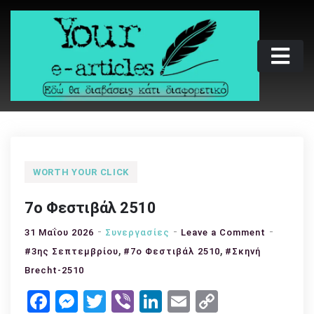
Skip
to
content
Your e-articles
Εδώ θα διαβάσεις κάτι διαφορετικό
WORTH YOUR CLICK
7ο Φεστιβάλ 2510
on
31 Μαΐου 2026
Συνεργασίες
Leave a Comment
,
,
7ο
#3ης Σεπτεμβρίου
#7ο Φεστιβάλ 2510
#Σκηνή
Φεστιβά
Brecht-2510
2510
Facebook
Messenger
Twitter
Viber
LinkedIn
Email
Copy