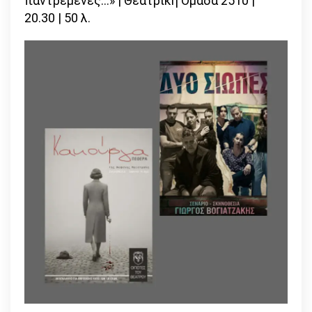
παντρεμένες…» | Θεατρική Ομάδα 2510 |
20.30 | 50 λ.