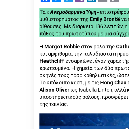
Li
Τα «
Ανεμοδαρμένα
Ύψη
» επιστρέφου
μυθιστορήματος της
Emily
Brontë
να 
αίθουσες. Με διάρκεια 136 λεπτών, η
πάθος του πρωτοτύπου με μια σύγχρο
Η
Margot
Robbie
στον ρόλο της
Cathe
και αμφιθυμία την πολυδιάστατη φύσ
Heathcliff
ενσαρκώνει έναν χαρακτήρ
ερωτευμένο. Η χημεία των δύο πρωτα
σκηνές τους τόσο καθηλωτικές, ώστε
Το υπόλοιπο καστ, με τις
Hong
Chau
ω
Alison
Oliver
ως Isabella Linton, αλλά
υποστηρικτικούς ρόλους, προσφέρει 
της ταινίας.