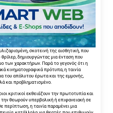
τυλιζαρισμένη, σκοτεινή της αισθητική, που
ύ θρίλερ, δημιουργώντας μια ένταση που
ο των χαρακτήρων. Παρά το γεγονός ότι η
κά κινηματογραφικά πρότυπα, η ταινία
α του απόλυτου έρωτα και της εμμονής,
λά και προβληματισμένο.
ιοι κριτικοί εκθειάζουν την πρωτοτυπία και
ι την θεωρούν υπερβολική ή επιφανειακή σε
θε περίπτωση, η ταινία παραμένει μια
πειρία, κατάλληλη για θεατές που επιθυμούν