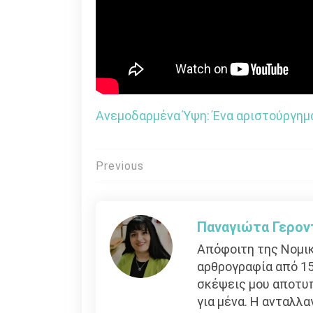
Ανεμοδαρμένα Ύψη: Ένα αριστούργημα
Πλοήγηση
Previous
άρθρων
Παναγιώτα Γερον
Απόφοιτη της Νομικ
αρθρογραφία από 15
σκέψεις μου αποτυπ
για μένα. Η ανταλλα