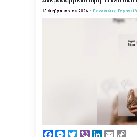
Ανεμοδαρμένα ύψη: Η νέα σκο
13 Φεβρουαρίου 2026
Παναγιώτα Γεροντί
Facebook
Messenger
Twitter
Viber
LinkedI
Emai
Co