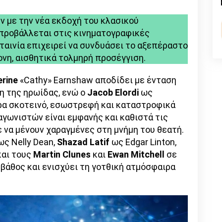
nk
ν με την νέα εκδοχή του κλασικού
προβάλλεται στις κινηματογραφικές
 ταινία επιχειρεί να συνδυάσει το αξεπέραστο
νη, αισθητικά τολμηρή προσέγγιση.
rine
«Cathy» Earnshaw αποδίδει με ένταση
η της ηρωίδας, ενώ ο
Jacob
Elordi
ως
α σκοτεινό, εσωστρεφή και καταστροφικά
γωνιστών είναι εμφανής και καθιστά τις
 να μένουν χαραγμένες στη μνήμη του θεατή.
ς Nelly Dean,
Shazad
Latif
ως Edgar Linton,
 και τους
Martin
Clunes
και
Ewan
Mitchell
σε
βάθος και ενισχύει τη γοτθική ατμόσφαιρα