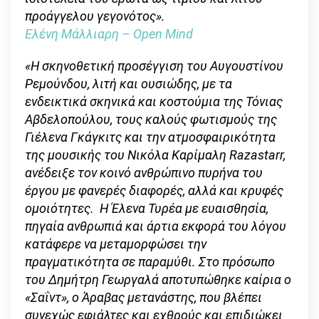
προάγγελου γεγονότος».
Ελένη Μάλλιαρη –
Open
Mind
«
H
σκηνοθετική προσέγγιση του Αυγουστίνου
Ρεμούνδου, λιτή και ουσιώδης, με τα
ενδεικτικά σκηνικά και κοστούμια της Τόνιας
Αβδελοπούλου, τους καλούς φωτισμούς της
Γιέλενα Γκάγκιτς και την ατμοσφαιρικότητα
της μουσικής του Νικόλα Καρίμαλη Razastarr,
ανέδειξε τον κοινό ανθρώπινο πυρήνα του
έργου με φανερές διαφορές, αλλά και κρυφές
ομοιότητες.
Η Έλενα Τυρέα με ευαισθησία,
πηγαία ανθρωπιά και άρτια εκφορά του λόγου
κατάφερε να μεταμορφώσει την
πραγματικότητα σε παραμύθι. Στο πρόσωπο
του Δημήτρη Γεωργαλά αποτυπώθηκε καίρια ο
«Σαΐντ», ο Άραβας μετανάστης, που βλέπει
συνεχώς εφιάλτες και εχθρούς και επιδιώκει