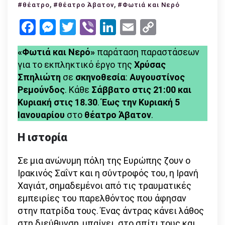
,
Έξι
,
#θέατρο
#θέατρο Άβατον
#Φωτιά και Νερό
ακόμη
Facebook
Messenger
Twitter
Viber
LinkedIn
Email
Copy
παραστάσεις
Link
για
«Φωτιά και Νερό»
παράταση παραστάσεων
το
για το εκπληκτικό έργο της
Χρύσας
έργο
Σπηλιώτη
σε
σκηνοθεσία
:
Αυγουστίνος
της
Ρεμούνδος
. Κάθε
Σάββατο στις 21:00 και
Χρύσας
Κυριακή στις 18.30
.
Έως την Κυριακή 5
Σπηλιώτη
Ιανουαρίου
στο
θέατρο Άβατον
.
«Φωτιά
και
Η ιστορία
Νερό»
–
Σε μια ανώνυμη πόλη της Ευρώπης ζουν ο
θέατρο
Ιρακινός Σαΐντ και η σύντροφός του, η Ιρανή
Άβατον
Χαγιάτ, σημαδεμένοι από τις τραυματικές
εμπειρίες του παρελθόντος που άφησαν
στην πατρίδα τους. Ένας άντρας κάνει λάθος
στη διεύθυνση, μπαίνει στο σπίτι τους και