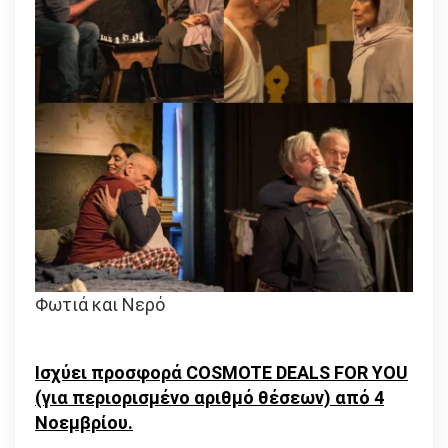
Φωτιά και Νερό
Ισχύει προσφορά
COSMOTE
DEALS
FOR
YOU
(για περιορισμένο αριθμό θέσεων) από 4
Νοεμβρίου.