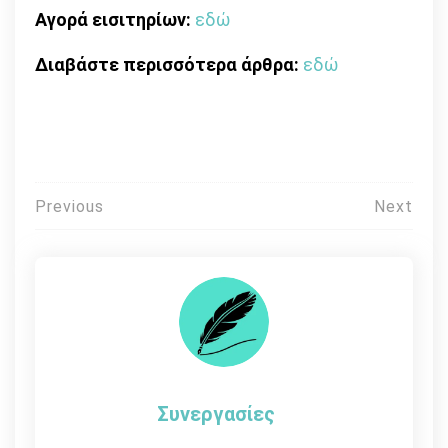
Αγορά εισιτηρίων:
εδώ
Διαβάστε περισσότερα άρθρα:
εδώ
Πλοήγηση
Previous
Next
άρθρων
Συνεργασίες