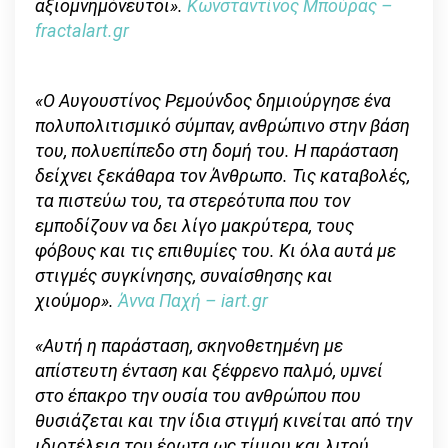
αξιομνημόνευτοι».
Κωνσταντίνος Μπούρας –
fractalart
.
gr
«Ο Αυγουστίνος Ρεμούνδος δημιούργησε ένα
πολυπολιτισμικό σύμπαν, ανθρώπινο στην βάση
του, πολυεπίπεδο στη δομή του. Η παράσταση
δείχνει ξεκάθαρα τον Άνθρωπο. Τις καταβολές,
τα πιστεύω του, τα στερεότυπα που τον
εμποδίζουν να δει λίγο μακρύτερα, τους
φόβους και τις επιθυμίες του. Κι όλα αυτά με
στιγμές συγκίνησης, συναίσθησης και
χιούμορ».
Άννα Παχή –
iart
.
gr
«Αυτή η παράσταση, σκηνοθετημένη με
απίστευτη ένταση και ξέφρενο παλμό, υμνεί
στο έπακρο την ουσία του ανθρώπου που
θυσιάζεται και την ίδια στιγμή κινείται από την
ιδιοτέλεια του έρωτα ως τίμιου και λιτού