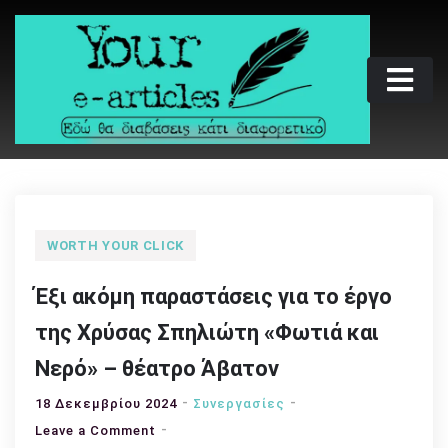
Skip
to
content
Your e-articles
Εδώ θα διαβάσεις κάτι διαφορετικό
WORTH YOUR CLICK
Έξι ακόμη παραστάσεις για το έργο
της Χρύσας Σπηλιώτη «Φωτιά και
Νερό» – θέατρο Άβατον
18 Δεκεμβρίου 2024
Συνεργασίες
on
Leave a Comment