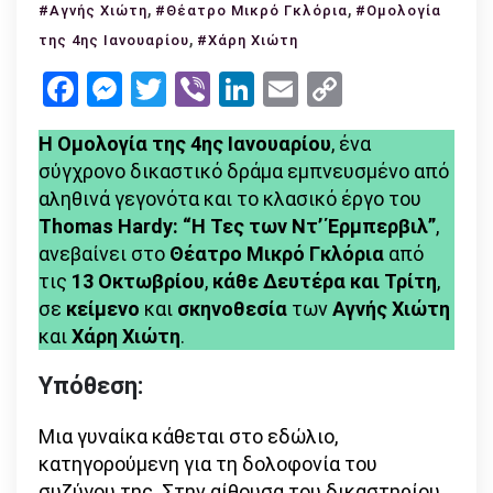
,
Η
,
#Αγνής Χιώτη
#Θέατρο Μικρό Γκλόρια
#Ομολογία
Ομολογία
,
της 4ης Ιανουαρίου
#Χάρη Χιώτη
της
Facebook
Messenger
Twitter
Viber
LinkedIn
Email
Copy
4ης
Link
Ιανουαρίου
Η Ομολογία της 4ης Ιανουαρίου
, ένα
(από
σύγχρονο δικαστικό δράμα εμπνευσμένο από
τις
αληθινά γεγονότα και το κλασικό έργο του
13
Thomas Hardy: “Η Τες των Ντ’ Έρμπερβιλ”
,
Οκτωβρίου
ανεβαίνει στο
Θέατρο Μικρό Γκλόρια
από
–
τις
13 Οκτωβρίου
,
κάθε Δευτέρα και Τρίτη
,
Θέατρο
σε
κείμενο
και
σκηνοθεσία
των
Αγνής Χιώτη
Μικρό
και
Χάρη Χιώτη
.
Γκλόρια)
Υπόθεση:
Μια γυναίκα κάθεται στο εδώλιο,
κατηγορούμενη για τη δολοφονία του
συζύγου της. Στην αίθουσα του δικαστηρίου,