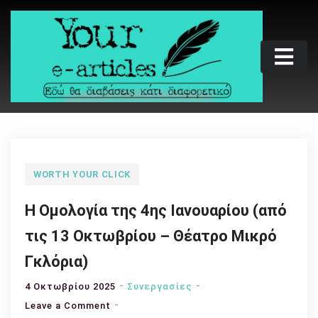
Skip
to
content
Your e-articles
Εδώ θα διαβάσεις κάτι διαφορετικό
WORTH YOUR CLICK
Η Ομολογία της 4ης Ιανουαρίου (από
τις 13 Οκτωβρίου – Θέατρο Μικρό
Γκλόρια)
4 Οκτωβρίου 2025
Συνεργασίες
on
Leave a Comment