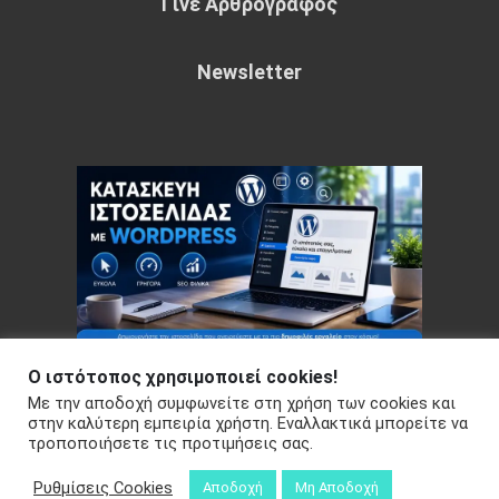
Γίνε Αρθρογράφος
Newsletter
Ο ιστότοπος χρησιμοποιεί cookies!
Με την αποδοχή συμφωνείτε στη χρήση των cookies και
Copyright © 2026 Your e-articles - WordPress Theme : by
στην καλύτερη εμπειρία χρήστη. Εναλλακτικά μπορείτε να
τροποποιήσετε τις προτιμήσεις σας.
Sparkle Themes
Πολιτική Απορρήτου
Ρυθμίσεις Cookies
Αποδοχή
Μη Αποδοχή