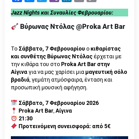
Link
και
Jazz Nights και Συναυλίες Φεβρουαρίου:
Συναυλίες(7-
14-
Βύρωνας Ντόλας @Proka Art Bar
28/2)
Το
Σάββατο, 7 Φεβρουαρίου
ο
κιθαρίστας
και συνθέτης Βύρωνας Ντόλας
έρχεται με
την κιθάρα του στo
Proka Art Bar στην
Αίγινα
για να μας χαρίσει μια
μαγευτική σόλο
βραδιά
, γεμάτη ατμόσφαιρα, ένταση και
προσωπική μουσική αφήγηση.
Σάββατο, 7 Φεβρουαρίου 2026
Proka Art Bar
,
Αίγινα
21:30
Προτεινόμενη συνεισφορά: από 5€