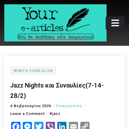
Skip
to
content
Your e-articles
Εδώ θα διαβάσεις κάτι διαφορετικό
WORTH YOUR CLICK
Jazz Nights και Συναυλίες(7-14-
28/2)
4 Φεβρουαρίου 2026
Συνεργασίες
on
Leave a Comment
#jazz
Jazz
Facebook
Messenger
Twitter
Viber
LinkedIn
Email
Copy
Nights