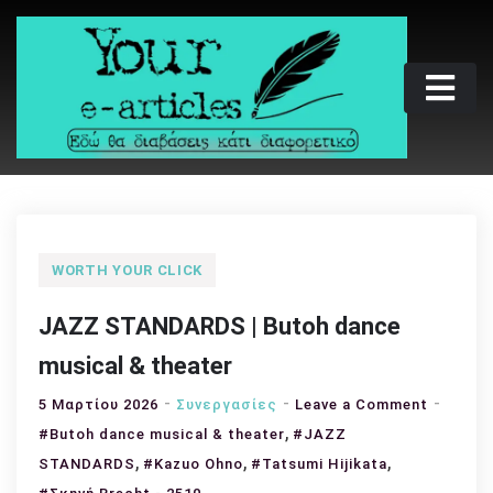
Skip
to
content
Your e-articles
Εδώ θα διαβάσεις κάτι διαφορετικό
WORTH YOUR CLICK
JAZZ STANDARDS | Butoh dance
musical & theater
on
5 Μαρτίου 2026
Συνεργασίες
Leave a Comment
,
JAZZ
#Butoh dance musical & theater
#JAZZ
STANDA
,
,
,
STANDARDS
#Kazuo Ohno
#Tatsumi Hijikata
|