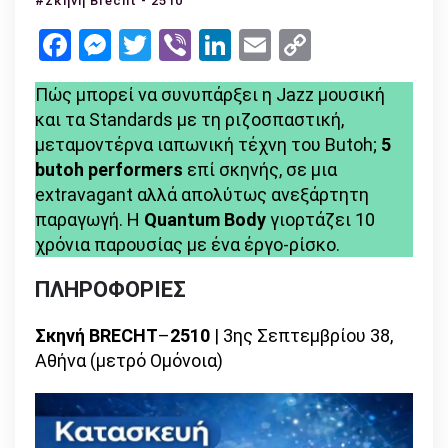
#Σκηνή Brecht - 2510
Butoh
Facebook
Messenger
Twitter
Viber
LinkedIn
Email
Copy
dance
Link
musical
Πώς μπορεί να συνυπάρξει η Jazz μουσική
&
και τα Standards με τη ριζοσπαστική,
theater
μεταμοντέρνα ιαπωνική τέχνη του Butoh;
5
butoh performers
επί σκηνής, σε μια
extravagant αλλά απολύτως ανεξάρτητη
παραγωγή. Η
Quantum Body
γιορτάζει 10
χρόνια παρουσίας με ένα έργο-ρίσκο.
ΠΛΗΡΟΦΟΡΙΕΣ
Σκηνή BRECHT
–
2510
| 3ης Σεπτεμβρίου 38,
Αθήνα (μετρό Ομόνοια)