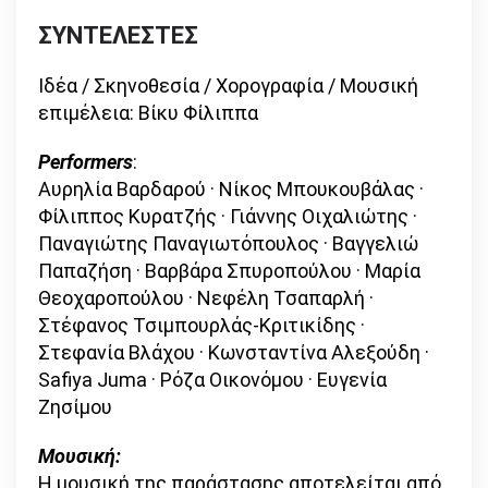
ΣΥΝΤΕΛΕΣΤΕΣ
Ιδέα / Σκηνοθεσία / Χορογραφία / Μουσική
επιμέλεια: Βίκυ Φίλιππα
Performers
:
Αυρηλία Βαρδαρού · Nίκος Μπουκουβάλας ·
Φίλιππος Κυρατζής · Γιάννης Οιχαλιώτης ·
Παναγιώτης Παναγιωτόπουλος · Βαγγελιώ
Παπαζήση · Βαρβάρα Σπυροπούλου · Mαρία
Θεοχαροπούλου · Νεφέλη Τσαπαρλή ·
Στέφανος Τσιμπουρλάς-Κριτικίδης ·
Στεφανία Βλάχου · Κωνσταντίνα Αλεξούδη ·
Safiya Juma · Ρόζα Οικονόμου · Ευγενία
Ζησίμου
Μουσική:
Η μουσική της παράστασης αποτελείται από