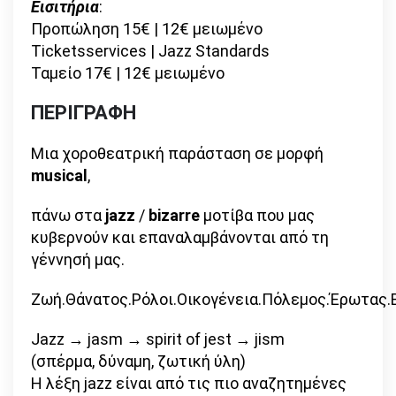
Εισιτήρια
:
Προπώληση 15€ | 12€ μειωμένο
Ticketsservices | Jazz Standards
Ταμείο 17€ | 12€ μειωμένο
ΠΕΡΙΓΡΑΦΗ
Μια χοροθεατρική παράσταση σε μορφή
musical
,
πάνω στα
jazz
/
bizarre
μοτίβα που μας
κυβερνούν και επαναλαμβάνονται από τη
γέννησή μας.
Ζωή.Θάνατος.Ρόλοι.Οικογένεια.Πόλεμος.Έρωτας.Β
Jazz → jasm → spirit of jest → jism
(σπέρμα, δύναμη, ζωτική ύλη)
Η λέξη jazz είναι από τις πιο αναζητημένες