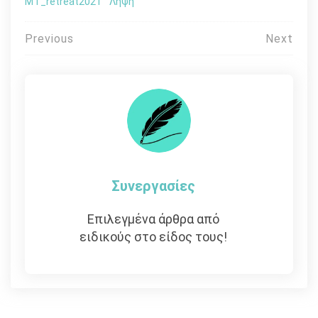
MT_retreat2021
Λήψη
Πλοήγηση
Previous
Next
άρθρων
Συνεργασίες
Επιλεγμένα άρθρα από
ειδικούς στο είδος τους!