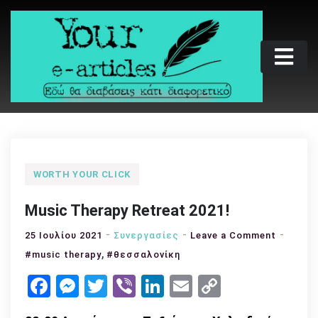
Skip
to
content
Your e-articles
Εδώ θα διαβάσεις κάτι διαφορετικό
WORTH YOUR CLICK
Music Therapy Retreat 2021!
on
25 Ιουλίου 2021
Συνεργασίες
Leave a Comment
,
Music
#music therapy
#θεσσαλονίκη
Therapy
Facebook
Messenger
Twitter
Viber
LinkedIn
Email
Copy
Retreat
Link
2021!