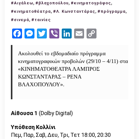
,
Πρόγραμμα
,
,
#Αιγάλεω
#βλαχοπούλου
#κινηματογράφος
προβολών
,
,
,
#κινηματοθέατρα
#Λ. Κωνσταντάρας
#πρόγραμμα
στα
,
#σινεμά
#ταινίες
κινηματοθέατρα
Facebook
Messenger
Twitter
Viber
LinkedIn
Email
Copy
Λ.
Link
Κωνσταντάρας
&
Ακολουθεί το εβδομαδιαίο πρόγραμμα
Ρ.
κινηματογραφικών προβολών (29/10 – 4/11) στα
Βλαχοπούλου
«ΚΙΝΗΜΑΤΟΘΕΑΤΡΑ ΛΑΜΠΡΟΣ
ΚΩΝΣΤΑΝΤΑΡΑΣ – ΡΕΝΑ
ΒΛΑΧΟΠΟΥΛΟΥ».
Αίθουσα 1
(Dolby Digital)
Υπόθεση Κολλίνι
Πεμ, Παρ, Σαβ, Δευ, Τρι, Τετ 18:00, 20:30