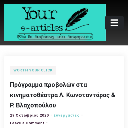
Skip
to
content
Your e-articles
Εδώ θα διαβάσεις κάτι διαφορετικό
WORTH YOUR CLICK
Πρόγραμμα προβολών στα
κινηματοθέατρα Λ. Κωνσταντάρας &
Ρ. Βλαχοπούλου
29 Οκτωβρίου 2020
Συνεργασίες
on
Leave a Comment