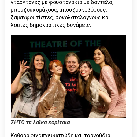
νταρντάνες με φουστανάκια με δαντέλα,
μπουζουκομάχους, μπουζουκοβόρους,
ζαμανφουτίστες, σοκολατολάγνους και
λοιπές δημοκρατικές δυνάμεις.
ΖΗΤΩ τα λαϊκά κορίτσια
Καθαρά οινοπνευματώδη και τραγούδια