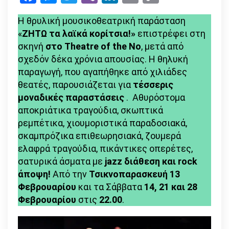
Link
λαϊκά
H θρυλική μουσικοθεατρική παράσταση
κορίτσια!»
«
ΖΗΤΩ τα λαϊκά κορίτσια!»
επιστρέφει στη
ΤΗΕΑΤRE
σκηνή
στο Theatre of the No
, μετά από
OF
σχεδόν δέκα χρόνια απουσίας. Η θηλυκή
THE
παραγωγή, που αγαπήθηκε από χιλιάδες
θεατές, παρουσιάζεται για
τέσσερις
μοναδικές παραστάσεις
. Αθυρόστομα
αποκριάτικα τραγούδια, σκωπτικά
ρεμπέτικα, χιουμοριστικά παραδοσιακά,
σκαμπρόζικα επιθεωρησιακά, ζουμερά
ελαφρά τραγούδια, πικάντικες οπερέτες,
σατυρικά άσματα με
jazz διάθεση και rock
άποψη!
Από την
Τσικνοπαρασκευή 13
Φεβρουαρίου
και τα Σάββατα
14, 21 και 28
Φεβρουαρίου
στις
22.00
.