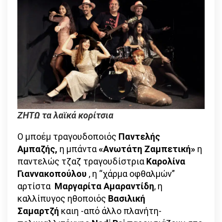
ΖΗΤΩ τα λαϊκά κορίτσια
Ο μποέμ τραγουδοποιός
Παντελής
Αμπαζής,
η μπάντα
«Ανωτάτη Ζαμπετική»
η
παντελώς τζαζ τραγουδίστρια
Καρολίνα
Γιαννακοπούλου
, η “χάρμα οφθαλμών”
αρτίστα
Μαργαρίτα Αμαραντίδη
, η
καλλίπυγος ηθοποιός
Bασιλική
Σαμαρτζή
καιη -από άλλο πλανήτη-