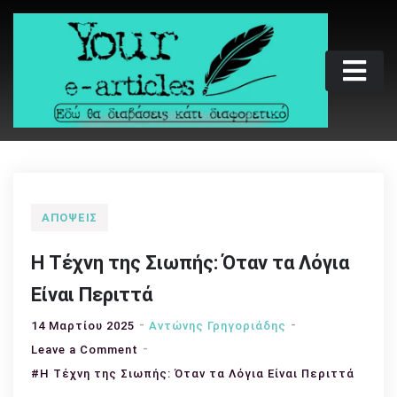
Skip
to
content
Your e-articles
Εδώ θα διαβάσεις κάτι διαφορετικό
ΑΠΌΨΕΙΣ
Η Τέχνη της Σιωπής: Όταν τα Λόγια
Είναι Περιττά
14 Μαρτίου 2025
Αντώνης Γρηγοριάδης
on
Leave a Comment
Η
#Η Τέχνη της Σιωπής: Όταν τα Λόγια Είναι Περιττά
Τέχνη