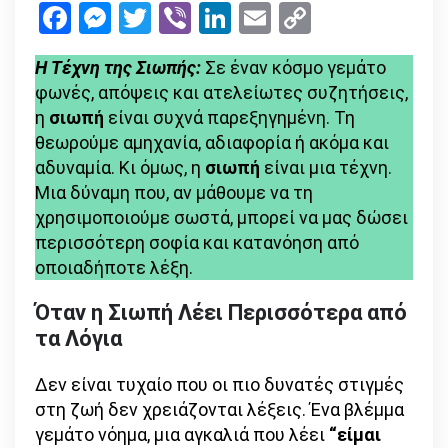
Facebook
Messenger
Twitter
Viber
LinkedIn
Email
Copy
της
Link
Σιωπής:
Η Τέχνη της Σιωπής:
Σε έναν κόσμο γεμάτο
Όταν
φωνές, απόψεις και ατελείωτες συζητήσεις,
τα
η
σιωπή
είναι συχνά παρεξηγημένη. Τη
Λόγια
θεωρούμε αμηχανία, αδιαφορία ή ακόμα και
Είναι
αδυναμία. Κι όμως, η
σιωπή
είναι μια τέχνη.
Περιττά
Μια δύναμη που, αν μάθουμε να τη
χρησιμοποιούμε σωστά, μπορεί να μας δώσει
περισσότερη σοφία και κατανόηση από
οποιαδήποτε λέξη.
Όταν η Σιωπή Λέει Περισσότερα από
τα Λόγια
Δεν είναι τυχαίο που οι πιο δυνατές στιγμές
στη ζωή δεν χρειάζονται λέξεις. Ένα βλέμμα
γεμάτο νόημα, μια αγκαλιά που λέει
“είμαι