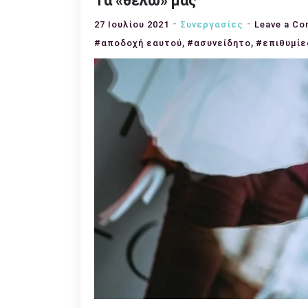
Τα «θέλω» μας
27 Ιουλίου 2021
Συνεργασίες
Leave a C
,
,
#αποδοχή εαυτού
#ασυνείδητο
#επιθυμίε